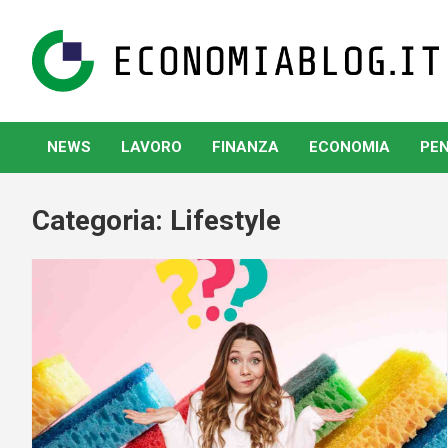
Skip
to
content
www.economiablog.it
NEWS
LAVORO
FINANZA
ECONOMIA
PEN
Categoria:
Lifestyle