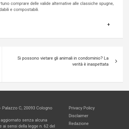
rtuno comprare delle valide alternative alle classiche spugne,
abili e compostabili.
Si possono vietare gli animali in condominio? La
verità è inaspettata
 - Palazzo C, 20093 Cologno
Privacy Policy
Disclaimer
e aggiornato senza alcuna
Redazione
 ai sensi della legge n. 62 del