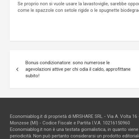
Se proprio non si vuole usare la lavastoviglie, sarebbe oppo
come le spazzole con setole rigide o le spugnette biodegrad
Navigazione
Bonus condizionatore: sono numerose le
articoli
agevolazioni attive per chi odia il caldo, approfittane
subito!
Economiablog.it di proprietà di MRSHARE SRL - Via A. Volta 16
Monzese (MI) - Codice Fiscale e Partita I.V.A. 10216150960
Economiablog.it non è una testata giornalistica, in quanto vien
periodicità. Non può pertanto considerarsi un prodotto editoriale