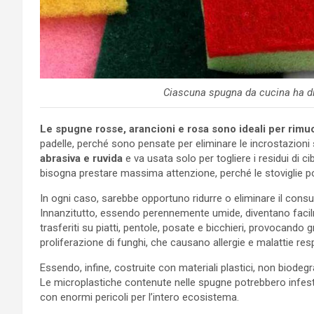
Ciascuna spugna da cucina ha dif
Le spugne rosse, arancioni e rosa sono ideali per rimuo
padelle, perché sono pensate per eliminare le incrostazioni 
abrasiva e ruvida
e va usata solo per togliere i residui di ci
bisogna prestare massima attenzione, perché le stoviglie po
In ogni caso, sarebbe opportuno ridurre o eliminare il consum
Innanzitutto, essendo perennemente umide, diventano facil
trasferiti su piatti, pentole, posate e bicchieri, provocando 
proliferazione di funghi, che causano allergie e malattie resp
Essendo, infine, costruite con materiali plastici, non biodeg
Le microplastiche contenute nelle spugne potrebbero infest
con enormi pericoli per l’intero ecosistema.