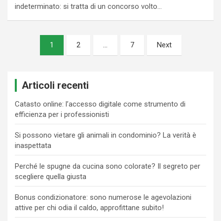
indeterminato: si tratta di un concorso volto…
Paginazione
1
2
…
7
Next
degli
articoli
Articoli recenti
Catasto online: l’accesso digitale come strumento di
efficienza per i professionisti
Si possono vietare gli animali in condominio? La verità è
inaspettata
Perché le spugne da cucina sono colorate? Il segreto per
scegliere quella giusta
Bonus condizionatore: sono numerose le agevolazioni
attive per chi odia il caldo, approfittane subito!