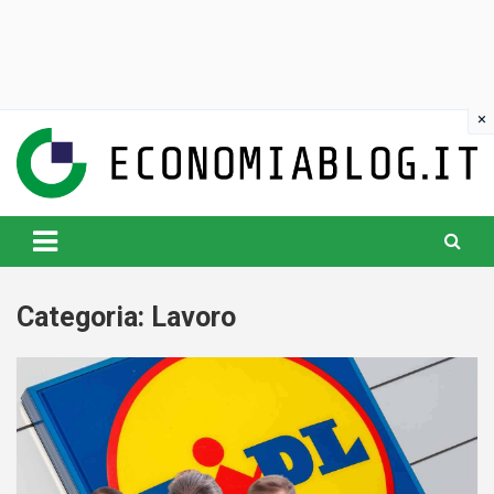
Skip
to
content
www.economiablog.it
Categoria:
Lavoro