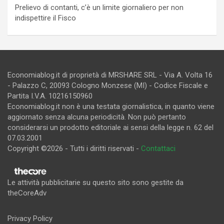
Prelievo di contanti, c’è un limite giornaliero per non
indispettire il Fisco
Economiablog.it di proprietà di MRSHARE SRL - Via A. Volta 16
- Palazzo C, 20093 Cologno Monzese (MI) - Codice Fiscale e
Partita I.V.A. 10216150960
Economiablog.it non è una testata giornalistica, in quanto viene
aggiornato senza alcuna periodicità. Non può pertanto
considerarsi un prodotto editoriale ai sensi della legge n. 62 del
07.03.2001
Copyright ©2026 - Tutti i diritti riservati -
Contattaci
Le attività pubblicitarie su questo sito sono gestite da
theCoreAdv
Privacy Policy