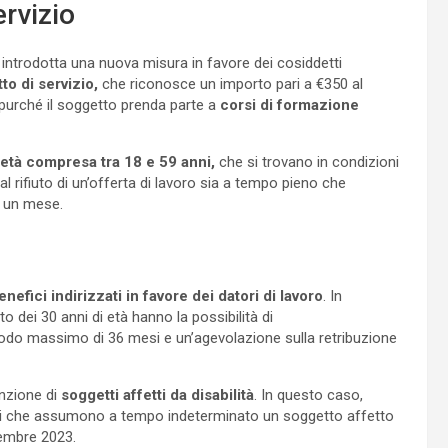
ervizio
rà introdotta una nuova misura in favore dei cosiddetti
tto di servizio,
che riconosce un importo pari a €350 al
purché il soggetto prenda parte a
corsi di formazione
 età compresa tra 18 e 59 anni,
che si trovano in condizioni
 rifiuto di un’offerta di lavoro sia a tempo pieno che
o un mese.
enefici indirizzati in favore dei datori di lavoro
. In
o dei 30 anni di età hanno la possibilità di
odo massimo di 36 mesi e un’agevolazione sulla retribuzione
unzione di
soggetti affetti da disabilità
. In questo caso,
zioni che assumono a tempo indeterminato un soggetto affetto
cembre 2023.