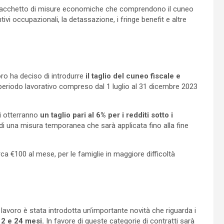
un pacchetto di misure economiche che comprendono il cuneo
entivi occupazionali, la detassazione, i fringe benefit e altre
oro ha deciso di introdurre
il taglio del cuneo fiscale e
periodo lavorativo compreso dal 1 luglio al 31 dicembre 2023
ri otterranno
un taglio pari al 6% per i redditi sotto i
a di una misura temporanea che sarà applicata fino alla fine
rca €100 al mese, per le famiglie in maggiore difficoltà
lavoro è stata introdotta un’importante novità che riguarda i
12 e 24 mesi.
In favore di queste categorie di contratti sarà