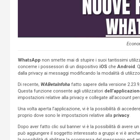
Econo
WhatsApp
non smette mai di stupire i suoi tantissimi utiliz
concerne i possessori di un dispositivo
iOS
che
Android
. 
dalla privacy ai messaggi modificando la modalità di utilizzo
Di recente,
WABetaInfoha
fatto sapere della versione 2.23.9
Questa funzione consente agli utilizzatori
dell’applicazio
impostazioni relative alla privacy e collegate all’account pe
Una volta aperta l’applicazione, vi è la possibilità di accede
proprio dove sono le impostazioni relative alla
privacy
.
Dopo aver fatto clic sul banner vi è la possibilità di avere un
può aggiungere il soggetto interessato a gruppi e vi è anche l
la possibilità di abilitare la scomparsa del messaggio end anch