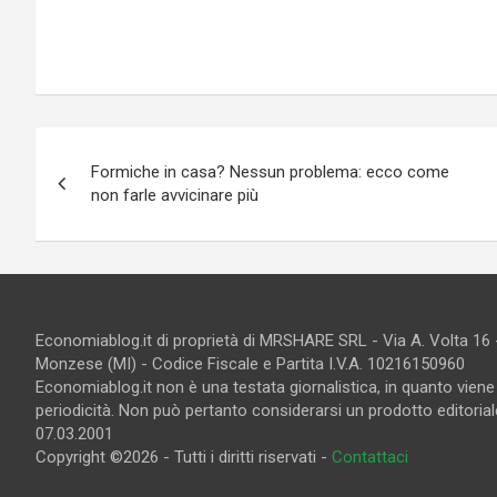
Navigazione
Formiche in casa? Nessun problema: ecco come
articoli
non farle avvicinare più
Economiablog.it di proprietà di MRSHARE SRL - Via A. Volta 16
Monzese (MI) - Codice Fiscale e Partita I.V.A. 10216150960
Economiablog.it non è una testata giornalistica, in quanto vien
periodicità. Non può pertanto considerarsi un prodotto editoriale
07.03.2001
Copyright ©2026 - Tutti i diritti riservati -
Contattaci