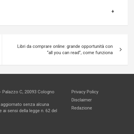
Libri da comprare online: grande opportunità con
“all you can read”, come funziona
 - Palazzo C, 20093 Cologno
Privacy Policy
Disclaimer
e aggiornato senza alcuna
Redazione
 ai sensi della legge n. 62 del