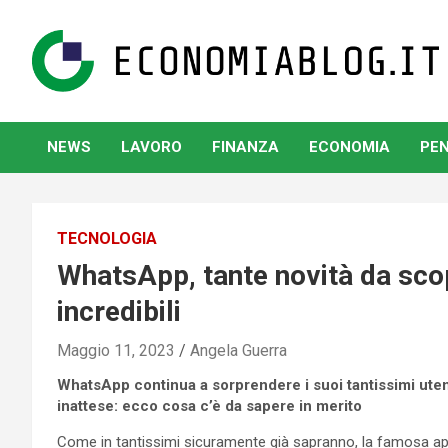
Skip
to
content
www.economiablog.it
NEWS
LAVORO
FINANZA
ECONOMIA
PEN
TECNOLOGIA
WhatsApp, tante novità da sco
incredibili
Maggio 11, 2023
Angela Guerra
WhatsApp continua a sorprendere i suoi tantissimi uten
inattese: ecco cosa c’è da sapere in merito
Come in tantissimi sicuramente già sapranno, la famosa app