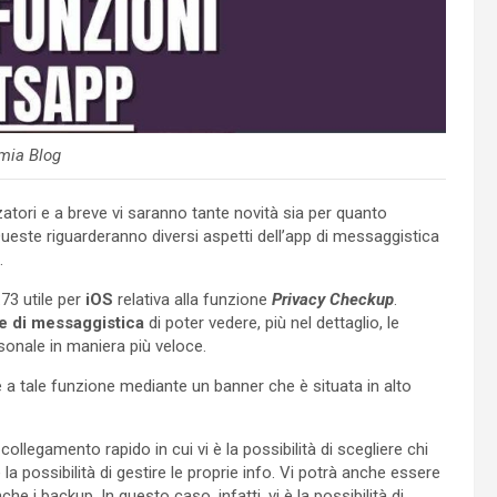
mia Blog
zatori e a breve vi saranno tante novità sia per quanto
Queste riguarderanno diversi aspetti dell’app di messaggistica
.
.73 utile per
iOS
relativa alla funzione
Privacy Checkup
.
ne di messaggistica
di poter vedere, più nel dettaglio, le
rsonale in maniera più veloce.
re a tale funzione mediante un banner che è situata in alto
 collegamento rapido in cui vi è la possibilità di scegliere chi
a possibilità di gestire le proprie info. Vi potrà anche essere
e i backup. In questo caso, infatti, vi è la possibilità di