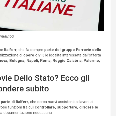
miaBlog
he
Italferr
, che fa sempre
parte del gruppo Ferrovie dello
alizzazione di
opere civili
; le località interessate dall’offerta
nova, Bologna, Napoli, Roma, Reggio Calabria, Palermo,
ovie Dello Stato? Ecco gli
pondere subito
arte di Italferr
, che cerca nuovi assistenti ai lavori. si
se funzioni tra cu
i controllare, supportare, dirigere le
a la documentazione necessaria.