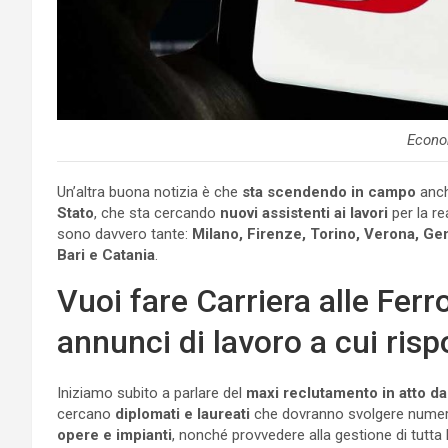
Econo
Un’altra buona notizia è che
sta scendendo in campo
anc
Stato
, che sta cercando
nuovi assistenti ai lavori
per la re
sono davvero tante:
Milano, Firenze, Torino, Verona, Ge
Bari e Catania
.
Vuoi fare Carriera alle Ferr
annunci di lavoro a cui ris
Iniziamo subito a parlare del
maxi reclutamento in atto da p
cercano
diplomati e laureati
che dovranno svolgere numero
opere e impianti
, nonché provvedere alla gestione di tutt