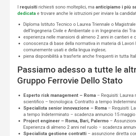
I
requisiti
richiesti sono molteplici, ma
anticipiamo i più sa
dedicata
e trovare anche le istruzioni per inviare la candida
Diploma Istituto Tecnico o Laurea Triennale o Magistrale ne
dell’Ingegneria Civile e Ambientale o in Ingegneria dei Tra
esperienza nelle mansioni di almeno 2 anni in cantieri e c
conoscenza di base della normativa in materia di Lavori Pu
comunemente usati e della lingua inglese;
piena disponibilità a trasferte anche frequenti in tutta Ital
Passiamo adesso a tutte le altr
Gruppo Ferrovie Dello Stato
Esperto risk management – Roma
– Requisiti: Laurea
scientifico – tecnologica. Contratto a tempo Indetermi
Specialista senior innovazione – Roma
– Requisiti: L
a tempo Indeterminato – scadenza annuncio 15 maggio
Project engineer – Roma, Bari, Palermo
– Assunzione d
Esperienza di almeno 2 anni nel ruolo – scadenza annun
Specialista gestione contratti
– assunzione diretta con