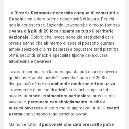
La
Birreria Ristorante necessita dunque di camerieri e
Cuochi
e va a dare ottime opportunità di lavoro. Per chi
non la conoscesse, l’azienda Lowengrube è molto famosa
e
vanta già più di 20 locali sparsi su tutto il territorio
nazionale
. Coloro che invece sono già stati clienti delle
birrerie sanno che all’interno di esse si possono gustare
ampie selezioni di birre bavaresi e degustare tanti piatti tra
primi, secondi, snack e specialità tipiche della cucina
altoatesina e bavarese.
Lavorare per una realtà come questa può essere davvero
gratificante, anche perché l’azienda è nata nel 2005 e
dunque può offrire un
ambiente moderno ed inclusivo
.
Lowengrube è un tipo di attività in franchising e in tutti i
suoi locali si vive un’
atmosfera particolare
: arredi in stile
bavarese,
personale con abbigliamento in stile e
musica bavarese
, e sono molto apprezzati tutti gli
eventi
a tema
che vengono regolarmente avviati.
Ma non è tutto:
il personale che sarà prescelto potrà