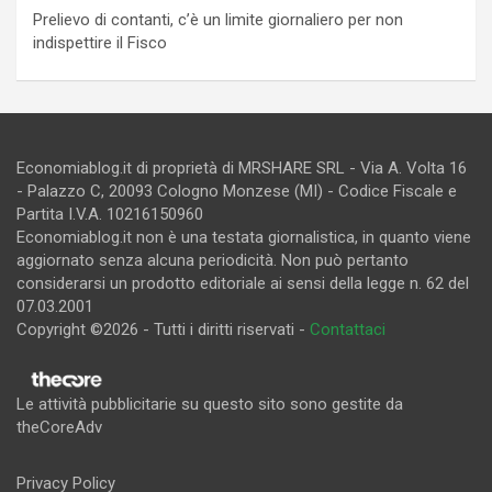
Prelievo di contanti, c’è un limite giornaliero per non
indispettire il Fisco
Economiablog.it di proprietà di MRSHARE SRL - Via A. Volta 16
- Palazzo C, 20093 Cologno Monzese (MI) - Codice Fiscale e
Partita I.V.A. 10216150960
Economiablog.it non è una testata giornalistica, in quanto viene
aggiornato senza alcuna periodicità. Non può pertanto
considerarsi un prodotto editoriale ai sensi della legge n. 62 del
07.03.2001
Copyright ©2026 - Tutti i diritti riservati -
Contattaci
Le attività pubblicitarie su questo sito sono gestite da
theCoreAdv
Privacy Policy