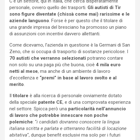
C’è un settore, qui in Italia, che cerca disperatamente
personale, ovvero quello dei trasporti.
Gli autisti di Tir
sono figure diventate (chissà come mai) rarissime e le
aziende languono
. Forse è per questo che il titolare di
una grande impresa del bresciano ha promosso un piano
di assunzioni con incentivi davvero allettanti.
Come dicevamo, l’azienda in questione è la Germani di San
Zeno, che si occupa di trasporto di sostanze pericolose. I
70 autisti che verranno selezionati
potranno contare
non solo su una paga più che buona, cioè
4 mila euro
netti al mese
, ma anche di un ambiente di lavoro
d’eccellenza e
“premi” in base al lavoro svolto e al
merito
.
Il
titolare
è alla ricerca di personale ovviamente dotato
della speciale
patente CE
, e di una comprovata esperienza
nel settore. Spicca però una
particolarità nell’annuncio
di lavoro che potrebbe innescare non poche
polemiche
: “
i candidati dovranno conoscere la lingua
italiana scritta e parlata e otterranno facilità di locazione
abitativa
“, dunque benefit esclusivi ma solo per i futuri