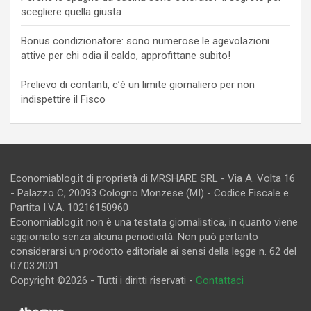
scegliere quella giusta
Bonus condizionatore: sono numerose le agevolazioni
attive per chi odia il caldo, approfittane subito!
Prelievo di contanti, c’è un limite giornaliero per non
indispettire il Fisco
Economiablog.it di proprietà di MRSHARE SRL - Via A. Volta 16
- Palazzo C, 20093 Cologno Monzese (MI) - Codice Fiscale e
Partita I.V.A. 10216150960
Economiablog.it non è una testata giornalistica, in quanto viene
aggiornato senza alcuna periodicità. Non può pertanto
considerarsi un prodotto editoriale ai sensi della legge n. 62 del
07.03.2001
Copyright ©2026 - Tutti i diritti riservati -
Contattaci