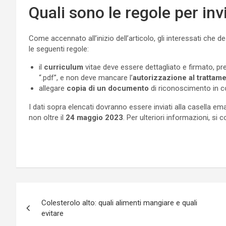
Quali sono le regole per in
Come accennato all’inizio dell’articolo, gli interessati che
le seguenti regole:
il
curriculum
vitae deve essere dettagliato e firmato, pre
“.pdf”, e non deve mancare l’
autorizzazione al trattame
allegare
copia di un documento
di riconoscimento in cor
I dati sopra elencati dovranno essere inviati alla casella ema
non oltre il
24 maggio 2023
. Per ulteriori informazioni, si 
Navigazione
Colesterolo alto: quali alimenti mangiare e quali
articoli
evitare