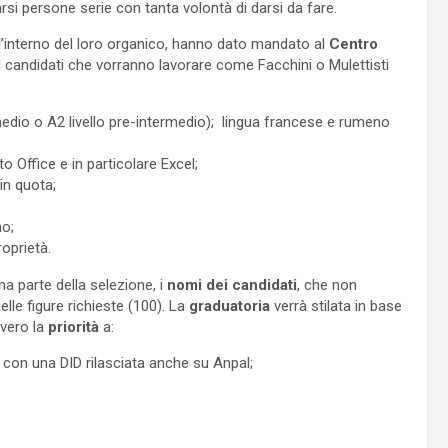
rsi persone serie con tanta volontà di darsi da fare.
ll’interno del loro organico, hanno dato mandato al
Centro
 I candidati che vorranno lavorare come Facchini o Mulettisti
rmedio o A2 livello pre-intermedio); lingua francese e rumeno
to Office e in particolare Excel;
 in quota;
no;
oprietà.
ma parte della selezione, i
nomi dei candidati
, che non
lle figure richieste (100). La
graduatoria
verrà stilata in base
vvero la
priorità
a:
 e con una DID rilasciata anche su Anpal;