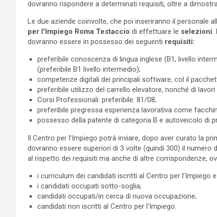
dovranno rispondere a determinati requisiti, oltre a dimostra
Le due aziende coinvolte, che poi inseriranno il personale a
per l’Impiego Roma Testaccio
di effettuare le
selezioni
.
dovranno essere in possesso dei seguenti
requisiti:
preferibile conoscenza di lingua inglese (B1, livello inte
(preferibile B1 livello intermedio);
competenze digitali dei principali software, col il pacchet
preferibile utilizzo del carrello elevatore, nonché di lavori
Corsi Professionali: preferibile: 81/08;
preferibile pregressa esperienza lavorativa come facchi
possesso della patente di categoria B e autoveicolo di pr
Il Centro per l’Impiego potrà inviare, dopo aver curato la pri
dovranno essere superiori di 3 volte (quindi 300) il numero de
al rispetto dei requisiti ma anche di altre corrispondenze, o
i curriculum dei candidati iscritti al Centro per l’Impiego
i candidati occupati sotto-soglia;
candidati occupati/in cerca di nuova occupazione;
candidati non iscritti al Centro per l’Impiego.