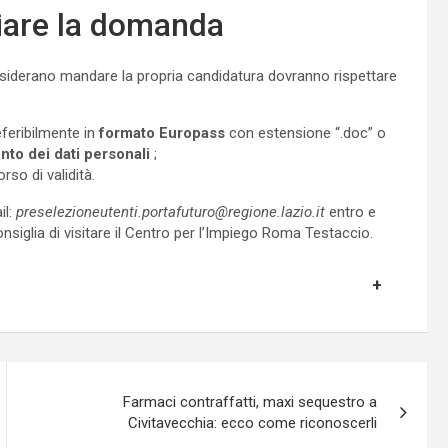
viare la domanda
 desiderano mandare la propria candidatura dovranno rispettare
feribilmente in
formato Europass
con estensione “.doc” o
nto dei dati personali
;
so di validità.
il:
preselezioneutenti.portafuturo@regione.lazio.it
entro e
consiglia di visitare il Centro per l’Impiego Roma Testaccio.
Farmaci contraffatti, maxi sequestro a
Civitavecchia: ecco come riconoscerli