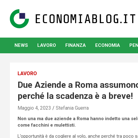
Skip
to
content
www.economiablog.it
NEWS
LAVORO
FINANZA
ECONOMIA
PEN
LAVORO
Due Aziende a Roma assumono Fa
perché la scadenza è a breve!
Maggio 4, 2023
Stefania Guerra
Non una ma due aziende a Roma hanno indetto una selez
come facchini e mulettisti.
L’opportunità è da cogliere al volo, anche perché tra poco