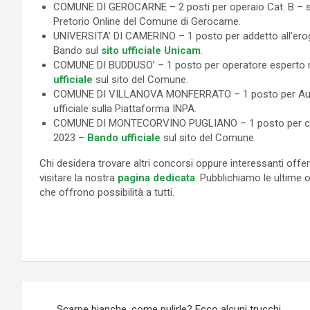
COMUNE DI GEROCARNE – 2 posti per operaio Cat. B –
Pretorio Online del Comune di Gerocarne.
UNIVERSITA’ DI CAMERINO – 1 posto per addetto all’erog
Bando sul
sito ufficiale Unicam
.
COMUNE DI BUDDUSO’ – 1 posto per operatore esperto 
ufficiale
sul sito del Comune.
COMUNE DI VILLANOVA MONFERRATO – 1 posto per Auti
ufficiale sulla Piattaforma INPA.
COMUNE DI MONTECORVINO PUGLIANO – 1 posto per coll
2023 –
Bando ufficiale
sul sito del Comune.
Chi desidera trovare altri concorsi oppure interessanti offe
visitare la nostra
pagina dedicata
. Pubblichiamo le ultime o
che offrono possibilità a tutti.
Navigazione
Scarpe bianche, come pulirle? Ecco alcuni trucchi