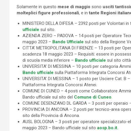
Solamente in questo
mese di maggio
sono
usciti tantiss
molteplici figure professionali
, e in
tante Regioni italian
MINISTERO DELLA DIFESA – 2392 posti per Volontari in 
ufficiale
sul sito.
AZIENDA ZERO – PADOVA – 14 posti per Operatore Tecn
maggio 2023 –
Bando Ufficiale
sul sito della Regione V
CITTA’ METROPOLITANA DI FIRENZE – 13 posti per Operatori
scadenza 18 maggio 2023 – Requisiti: essere in possess
di scuola media inferiore –
Bando ufficiale
sul sito citt
UNIVERSITA’ DI MESSINA – 10 posti per categoria Ammini
Bando ufficiale
sulla Piattaforma Integrata Concorsi At
UNIVERSITA’ DI MESSINA – 1 posto per Usciere Cat. B 
Piattaforma Integrata Concorsi Atenei.
COMUNE DI CUNEO – 4 posti come Collaboratore Amminis
Bando ufficiale sul sito del
Comune di Cuneo
.
COMUNE DESENZANO DL GARDA – 3 posti per operaio 
PROVINCIA DI ANCONA – 2 posti per tecnico-area operat
sito della Provincia di Ancona.
AUSL BOLOGNA – 3 posti per operatore specializzato-elet
maggio 2023 – Bando ufficiale sul sito
aosp.bo.it.