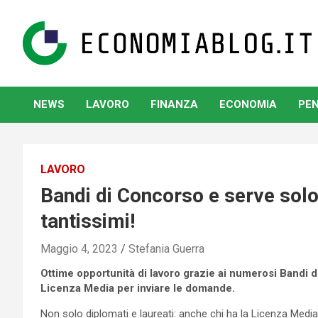
Skip
to
content
www.economiablog.it
NEWS
LAVORO
FINANZA
ECONOMIA
PEN
LAVORO
Bandi di Concorso e serve sol
tantissimi!
Maggio 4, 2023
Stefania Guerra
Ottime opportunità di lavoro grazie ai numerosi Bandi di 
Licenza Media per inviare le domande.
Non solo diplomati e laureati: anche chi ha la Licenza Media