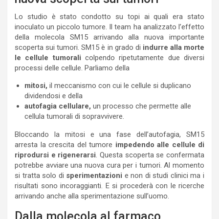
Lo studio è stato condotto su topi ai quali era stato
inoculato un piccolo tumore. Il team ha analizzato l’effetto
della molecola SM15 arrivando alla nuova importante
scoperta sui tumori. SM15 è in grado di
indurre alla morte
le cellule tumorali
colpendo ripetutamente due diversi
processi delle cellule. Parliamo della
mitosi,
il meccanismo con cui le cellule si duplicano
dividendosi e della
autofagia cellulare,
un processo che permette alle
cellula tumorali di sopravvivere.
Bloccando la mitosi e una fase dell’autofagia, SM15
arresta la crescita del tumore
impedendo alle cellule di
riprodursi e rigenerarsi
. Questa scoperta se confermata
potrebbe avviare una nuova cura per i tumori. Al momento
si tratta solo di
sperimentazioni
e non di studi clinici ma i
risultati sono incoraggianti. E si procederà con le ricerche
arrivando anche alla sperimentazione sull’uomo.
Dalla molecola al farmaco