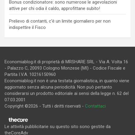
Bonus condizionatore: sono numerose le agevolazioni
attive per chi odia il caldo, approfittane subito!
Prelievo di contanti, c’è un limite giornaliero per non
indispettire il Fisco
Economiablog.it di proprietà di MRSHARE SRL - Via A. Volta 16
- Palazzo C, 20093 Cologno Monzese (MI) - Codice Fiscale e
Partita I.V.A. 10216150960
Economiablog.it non è una testata giornalistica, in quanto viene
aggiornato senza alcuna periodicità. Non può pertanto
considerarsi un prodotto editoriale ai sensi della legge n. 62 del
07.03.2001
Copyright ©2026 - Tutti i diritti riservati -
Contattaci
Le attività pubblicitarie su questo sito sono gestite da
theCoreAdv