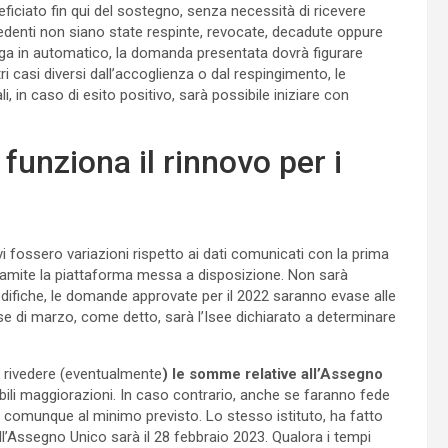
ficiato fin qui del sostegno, senza necessità di ricevere
denti non siano state respinte, revocate, decadute oppure
venga in automatico, la domanda presentata dovrà figurare
ltri casi diversi dall’accoglienza o dal respingimento, le
, in caso di esito positivo, sarà possibile iniziare con
unziona il rinnovo per i
 vi fossero variazioni rispetto ai dati comunicati con la prima
ite la piattaforma messa a disposizione. Non sarà
ifiche, le domande approvate per il 2022 saranno evase alle
e di marzo, come detto, sarà l’Isee dichiarato a determinare
a rivedere (eventualmente
) le somme relative all’Assegno
bili maggiorazioni. In caso contrario, anche se faranno fede
rà comunque al minimo previsto. Lo stesso istituto, ha fatto
ell’Assegno Unico sarà il 28 febbraio 2023. Qualora i tempi