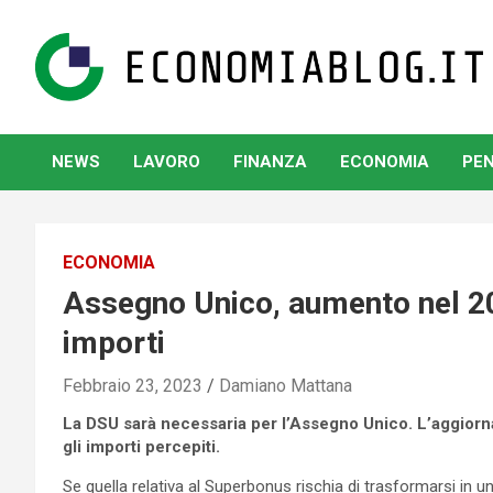
Skip
to
content
www.economiablog.it
NEWS
LAVORO
FINANZA
ECONOMIA
PEN
ECONOMIA
Assegno Unico, aumento nel 202
importi
Febbraio 23, 2023
Damiano Mattana
La DSU sarà necessaria per l’Assegno Unico. L’aggiorn
gli importi percepiti.
Se quella relativa al Superbonus rischia di trasformarsi in un