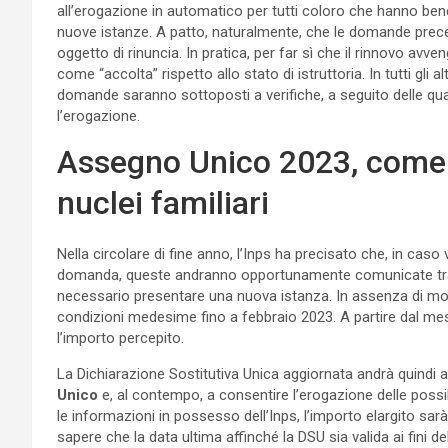
all’erogazione in automatico per tutti coloro che hanno bene
nuove istanze. A patto, naturalmente, che le domande prece
oggetto di rinuncia. In pratica, per far sì che il rinnovo av
come “accolta” rispetto allo stato di istruttoria. In tutti gli a
domande saranno sottoposti a verifiche, a seguito delle quali
l’erogazione.
Assegno Unico 2023, come f
nuclei familiari
Nella circolare di fine anno, l’Inps ha precisato che, in caso
domanda, queste andranno opportunamente comunicate tram
necessario presentare una nuova istanza. In assenza di mod
condizioni medesime fino a febbraio 2023. A partire dal mes
l’importo percepito.
La Dichiarazione Sostitutiva Unica aggiornata andrà quindi 
Unico
e, al contempo, a consentire l’erogazione delle possi
le informazioni in possesso dell’Inps, l’importo elargito sa
sapere che la data ultima affinché la DSU sia valida ai fini d