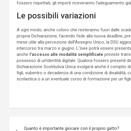
fossero rispettati, gli importi riceveranno l’adeguamento gi
Le possibili variazioni
A ogni modo, anche coloro che resteranno fuori dalle sca
propria Dichiarazione, facendo fede alla nuova deadline, prev
mese utile alla percezione dell’Assegno Unico, la DSU aggiorna
intercorso tra marzo e giugno. L’Isee potrà essere presenta
anche
l’accesso alle modalità semplificate
previste trami
possesso di un’identità digitale. Qualora fossero presenti dell
Dichiarazione Sostitutiva Unica svolgerà anche il compito di
figli, subentro o decadenza di una condizione di disabilità, 
scolastica o a un eventuale corso di formazione per un fig
Navigazione
Quanto è importante giocare con il proprio gatto?