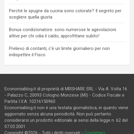
Perché le spugne da cucina sono colorate? Il segreto per
scegliere quella giusta
Bonus condizionatore: sono numerose le agevolazioni
attive per chi odia il caldo, approfittane subito!
Prelievo di contanti, c’è un limite giornaliero per non
indispettire il Fisco
Economiablog.it di proprietà di MRSHARE SRL - Via A. Volta 16
- Palazzo C, 20093 Cologno Monzese (MI) - Codice Fiscale e
Partita I.V.A. 10216150960
Economiablog.it non è una testata giornalistica, in quanto viene
aggiornato senza alcuna periodicità. Non può pertanto
considerarsi un prodotto editoriale ai sensi della legge n. 62 del
07.03.2001
Copyright ©2026 - Tutti i diritti riservati -
Contattaci