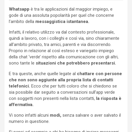
Whatsapp
è tra le applicazioni dal maggior impiego, e
gode di una assoluta popolarità per quel che concerne
l’ambito della
messaggistica istantanea.
Infatti, il relativo utilizzo va dal contesto professionale,
quindi a lavoro, con i colleghi e così via, sino chiaramente
all’ambito privato, tra amici, parenti e via discorrendo.
Proprio in relazione al così esteso e variegato impiego
della chat ‘verde’ rispetto alla comunicazione con gli altri,
sono tante le
situazioni che potrebbero presentarsi.
E tra queste, anche quelle legate al
chattare con persone
che non sono aggiunte alla propria lista di contatti
telefonici.
Ecco che per tutti coloro che si chiedono se
sia possibile dar seguito a conversazioni sull’app verde
con soggetti non presenti nella lista contatti,
la risposta è
affermativa.
Vi sono infatti alcuni
modi,
senza salvare o aver salvato il
numero in questione.
Si pensi ad esempio a chi ha bisogno di inviare messaggi