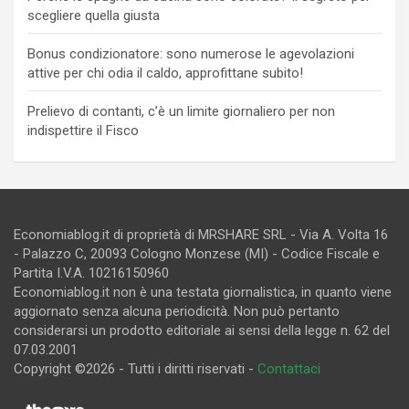
scegliere quella giusta
Bonus condizionatore: sono numerose le agevolazioni
attive per chi odia il caldo, approfittane subito!
Prelievo di contanti, c’è un limite giornaliero per non
indispettire il Fisco
Economiablog.it di proprietà di MRSHARE SRL - Via A. Volta 16
- Palazzo C, 20093 Cologno Monzese (MI) - Codice Fiscale e
Partita I.V.A. 10216150960
Economiablog.it non è una testata giornalistica, in quanto viene
aggiornato senza alcuna periodicità. Non può pertanto
considerarsi un prodotto editoriale ai sensi della legge n. 62 del
07.03.2001
Copyright ©2026 - Tutti i diritti riservati -
Contattaci