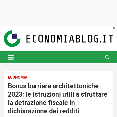
Skip
to
content
www.economiablog.it
ECONOMIA
Bonus barriere architettoniche
2023: le istruzioni utili a sfruttare
la detrazione fiscale in
dichiarazione dei redditi