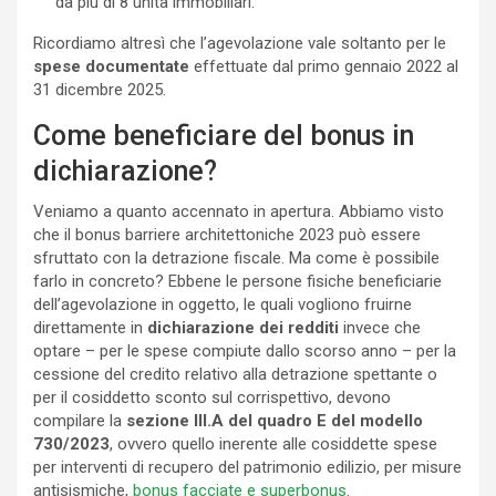
da più di 8 unità immobiliari.
Ricordiamo altresì che l’agevolazione vale soltanto per le
spese documentate
effettuate dal primo gennaio 2022 al
31 dicembre 2025.
Come beneficiare del bonus in
dichiarazione?
Veniamo a quanto accennato in apertura. Abbiamo visto
che il bonus barriere architettoniche 2023 può essere
sfruttato con la detrazione fiscale. Ma come è possibile
farlo in concreto? Ebbene le persone fisiche beneficiarie
dell’agevolazione in oggetto, le quali vogliono fruirne
direttamente in
dichiarazione dei redditi
invece che
optare – per le spese compiute dallo scorso anno – per la
cessione del credito relativo alla detrazione spettante o
per il cosiddetto sconto sul corrispettivo, devono
compilare la
sezione III.A del quadro E del modello
730/2023
, ovvero quello inerente alle cosiddette spese
per interventi di recupero del patrimonio edilizio, per misure
antisismiche,
bonus facciate e superbonus
.