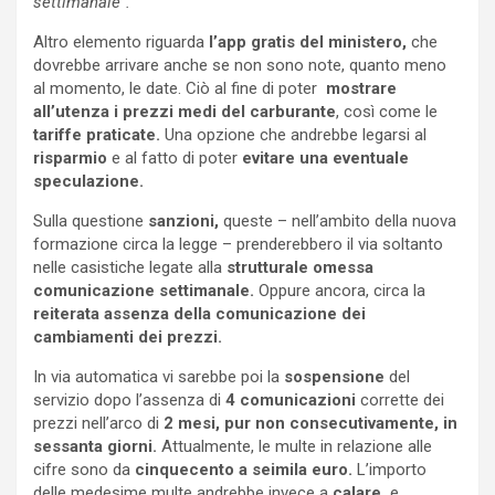
settimanale”.
Altro elemento riguarda
l’app gratis del ministero,
che
dovrebbe arrivare anche se non sono note, quanto meno
al momento, le date. Ciò al fine di poter
mostrare
all’utenza i prezzi medi del carburante
, così come le
tariffe praticate.
Una opzione che andrebbe legarsi al
risparmio
e al fatto di poter
evitare una eventuale
speculazione.
Sulla questione
sanzioni,
queste – nell’ambito della nuova
formazione circa la legge – prenderebbero il via soltanto
nelle casistiche legate alla
strutturale omessa
comunicazione settimanale.
Oppure ancora, circa la
reiterata assenza della comunicazione dei
cambiamenti dei prezzi.
In via automatica vi sarebbe poi la
sospensione
del
servizio dopo l’assenza di
4 comunicazioni
corrette dei
prezzi nell’arco di
2 mesi, pur non consecutivamente, in
sessanta giorni.
Attualmente, le multe in relazione alle
cifre sono da
cinquecento a seimila euro.
L’importo
delle medesime multe andrebbe invece a
calare,
e