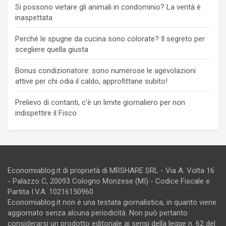
Si possono vietare gli animali in condominio? La verità è
inaspettata
Perché le spugne da cucina sono colorate? Il segreto per
scegliere quella giusta
Bonus condizionatore: sono numerose le agevolazioni
attive per chi odia il caldo, approfittane subito!
Prelievo di contanti, c’è un limite giornaliero per non
indispettire il Fisco
Economiablog.it di proprietà di MRSHARE SRL - Via A. Volta 16
- Palazzo C, 20093 Cologno Monzese (MI) - Codice Fiscale e
Partita I.V.A. 10216150960
Economiablog.it non è una testata giornalistica, in quanto viene
aggiornato senza alcuna periodicità. Non può pertanto
considerarsi un prodotto editoriale ai sensi della legge n. 62 del