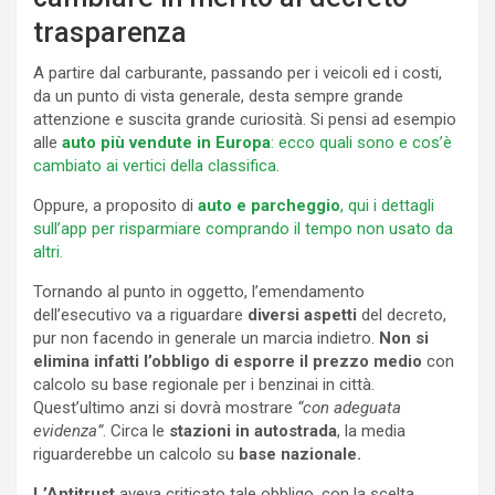
trasparenza
A partire dal carburante, passando per i veicoli ed i costi,
da un punto di vista generale, desta sempre grande
attenzione e suscita grande curiosità. Si pensi ad esempio
alle
auto più vendute in Europa
: ecco quali sono e cos’è
cambiato ai vertici della classifica
.
Oppure, a proposito di
auto e parcheggio
, qui i dettagli
sull’app per risparmiare comprando il tempo non usato da
altri.
Tornando al punto in oggetto, l’emendamento
dell’esecutivo va a riguardare
diversi aspetti
del decreto,
pur non facendo in generale un marcia indietro.
Non si
elimina infatti l’obbligo di esporre il prezzo medio
con
calcolo su base regionale per i benzinai in città.
Quest’ultimo anzi si dovrà mostrare
“con adeguata
evidenza”
. Circa le
stazioni in autostrada
, la media
riguarderebbe un calcolo su
base nazionale.
L’Antitrust
aveva criticato tale obbligo, con la scelta