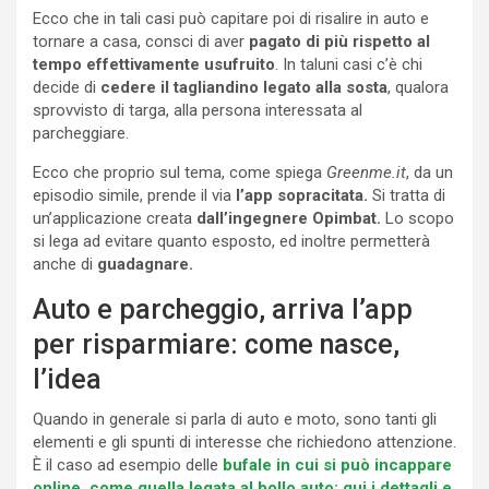
Ecco che in tali casi può capitare poi di risalire in auto e
tornare a casa, consci di aver
pagato di più rispetto al
tempo effettivamente usufruito
. In taluni casi c’è chi
decide di
cedere il tagliandino legato alla sosta
, qualora
sprovvisto di targa, alla persona interessata al
parcheggiare.
Ecco che proprio sul tema, come spiega
Greenme.it
, da un
episodio simile, prende il via
l’app sopracitata.
Si tratta di
un’applicazione creata
dall’ingegnere Opimbat.
Lo scopo
si lega ad evitare quanto esposto, ed inoltre permetterà
anche di
guadagnare.
Auto e parcheggio, arriva l’app
per risparmiare: come nasce,
l’idea
Quando in generale si parla di auto e moto, sono tanti gli
elementi e gli spunti di interesse che richiedono attenzione.
È il caso ad esempio delle
bufale in cui si può incappare
online, come quella legata al bollo auto: qui i dettagli e