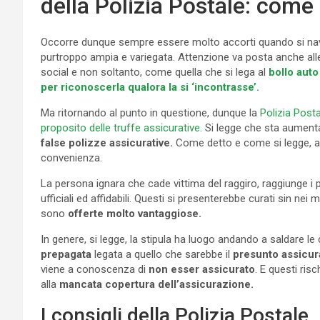
della Polizia Postale: come
Occorre dunque sempre essere molto accorti quando si naviga 
purtroppo ampia e variegata. Attenzione va posta anche alle
social e non soltanto, come quella che si lega al
bollo auto 
per riconoscerla qualora la si ‘incontrasse’.
Ma ritornando al punto in questione, dunque la
Polizia Posta
proposito delle truffe assicurative
. Si legge che sta aument
false polizze assicurative.
Come detto e come si legge, a
convenienza.
La persona ignara che cade vittima del raggiro, raggiunge i po
ufficiali ed affidabili. Questi si presenterebbe curati sin ne
sono
offerte molto vantaggiose.
In genere, si legge, la stipula ha luogo andando a saldare l
prepagata
legata a quello che sarebbe il
presunto assicur
viene a conoscenza di
non esser assicurato
. E questi risc
alla
mancata copertura dell’assicurazione.
I consigli della Polizia Postale