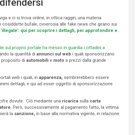
 difendersi
e ci si trova online, in ottica raggiri, una materia
 cosiddette bufale, ovverosia alle fake news che girano sui
‘illegale’: qui per scoprire i dettagli, per approfondire e
le sul proprio portale ha messo in guardia i cittadini a
ando la quantità di
annunci sul web
i quali sponsorizzano
 proposito di
automobili
e
moto
a prezzi dalla grande
rtali web i quali, in
apparenza,
sembrerebbero essere
i minimi dettagli, e qui ad esser oggetto di sponsorizzazione
e cifre dovute. Ciò mediante una
ricarica
sulla
carta
atore.
Però, successivamente al pagamento fatto, la vittima
hierà la
sanzione,
in base alla normativa vigente, in relazione