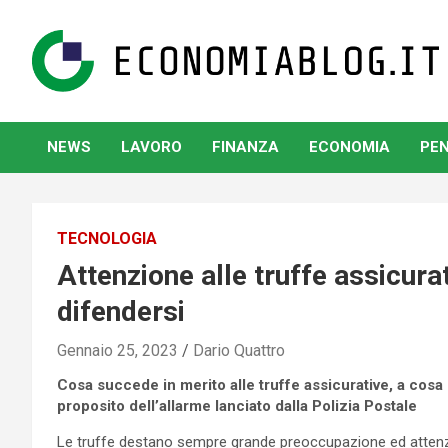
Skip
to
content
www.economiablog.it
NEWS
LAVORO
FINANZA
ECONOMIA
PEN
TECNOLOGIA
Attenzione alle truffe assicur
difendersi
Gennaio 25, 2023
Dario Quattro
Cosa succede in merito alle truffe assicurative, a cosa 
proposito dell’allarme lanciato dalla Polizia Postale
Le truffe destano sempre grande preoccupazione ed attenzio