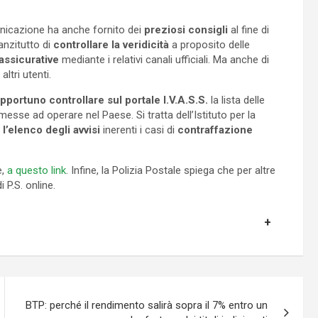
unicazione ha anche fornito dei
preziosi consigli
al fine di
 anzitutto di
controllare la veridicità
a proposito delle
assicurative
mediante i relativi canali ufficiali. Ma anche di
altri utenti.
pportuno controllare sul portale I.V.A.S.S.
la lista delle
sse ad operare nel Paese. Si tratta dell’Istituto per la
l’elenco degli avvisi
inerenti i casi di
contraffazione
e,
a questo link
. Infine, la Polizia Postale spiega che per altre
 P.S. online.
BTP: perché il rendimento salirà sopra il 7% entro un