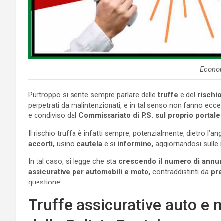
Econo
Purtroppo si sente sempre parlare delle
truffe
e del
rischi
perpetrati da malintenzionati, e in tal senso non fanno ecc
e condiviso dal
Commissariato di P.S. sul proprio portale 
Il rischio truffa è infatti sempre, potenzialmente, dietro l’a
accorti,
usino
cautela
e si
informino,
aggiornandosi sulle no
In tal caso, si legge che sta
crescendo il numero di annun
assicurative
per automobili e moto,
contraddistinti da
pre
questione.
Truffe assicurative auto e 