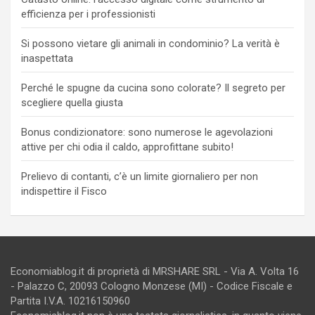
efficienza per i professionisti
Si possono vietare gli animali in condominio? La verità è
inaspettata
Perché le spugne da cucina sono colorate? Il segreto per
scegliere quella giusta
Bonus condizionatore: sono numerose le agevolazioni
attive per chi odia il caldo, approfittane subito!
Prelievo di contanti, c’è un limite giornaliero per non
indispettire il Fisco
Economiablog.it di proprietà di MRSHARE SRL - Via A. Volta 16
- Palazzo C, 20093 Cologno Monzese (MI) - Codice Fiscale e
Partita I.V.A. 10216150960