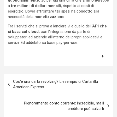
quotidianamente.
Su per giù una cifra che ammonterebbe
a
tre milioni di dollari mensili,
rispetto ai costi di
esercizio. Dover affrontare tali spesi ha condotto alla
necessità della
monetizzazione.
Fra i servizi che si prova a lanciare vi è quello dell
‘API che
si basa sul cloud,
con l’integrazione da parte di
sviluppatori ed aziende all’interno dei propri applicativi e
servizi. Ed addebito su base pay-per-use.
Navigazione
Cos’è una carta revolving? L’esempio di Carta Blu
articoli
American Express
Pignoramento conto corrente: incredibile, ma il
creditore può salvarti