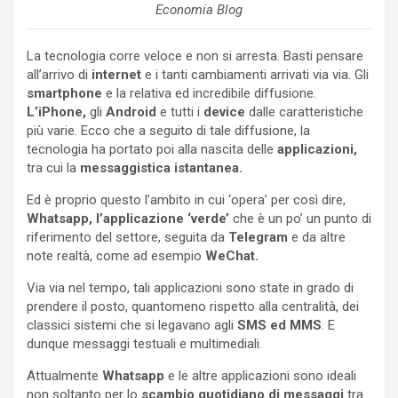
Economia Blog
La tecnologia corre veloce e non si arresta. Basti pensare
all’arrivo di
internet
e i tanti cambiamenti arrivati via via. Gli
smartphone
e la relativa ed incredibile diffusione.
L’iPhone,
gli
Android
e tutti i
device
dalle caratteristiche
più varie. Ecco che a seguito di tale diffusione, la
tecnologia ha portato poi alla nascita delle
applicazioni,
tra cui la
messaggistica istantanea.
Ed è proprio questo l’ambito in cui ‘opera’ per così dire,
Whatsapp,
l’applicazione ‘verde’
che è un po’ un punto di
riferimento del settore, seguita da
Telegram
e da altre
note realtà, come ad esempio
WeChat.
Via via nel tempo, tali applicazioni sono state in grado di
prendere il posto, quantomeno rispetto alla centralità, dei
classici sistemi che si legavano agli
SMS ed MMS
. E
dunque messaggi testuali e multimediali.
Attualmente
Whatsapp
e le altre applicazioni sono ideali
non soltanto per lo
scambio quotidiano di messaggi
tra