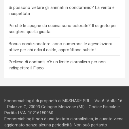
Si possono vietare gli animali in condominio? La verità è
inaspettata
Perché le spugne da cucina sono colorate? Il segreto per
scegliere quella giusta
Bonus condizionatore: sono numerose le agevolazioni
attive per chi odia il caldo, approfittane subito!
Prelievo di contanti, c’è un limite giornaliero per non
indispettire il Fisco
Economiablog.it di proprietà di MRSHARE SRL - Via A. Volta 16
- Palazzo C, 20093 Cologno Monzese (MI) - Codice Fiscale e
Partita I.V.A. 10216150960
Economiablog.it non è una testata giornalistica, in quanto viene
aggiornato senza alcuna periodicità. Non può pertanto