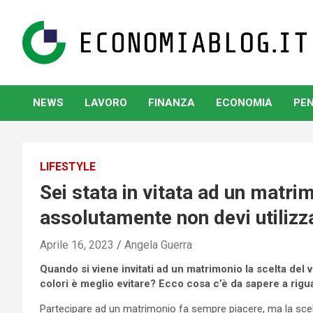
Skip
to
content
www.economiablog.it
NEWS
LAVORO
FINANZA
ECONOMIA
PEN
LIFESTYLE
Sei stata in vitata ad un matri
assolutamente non devi utilizz
Aprile 16, 2023
Angela Guerra
Quando si viene invitati ad un matrimonio la scelta del 
colori è meglio evitare? Ecco cosa c’è da sapere a rigu
Partecipare ad un matrimonio fa sempre piacere, ma la scel