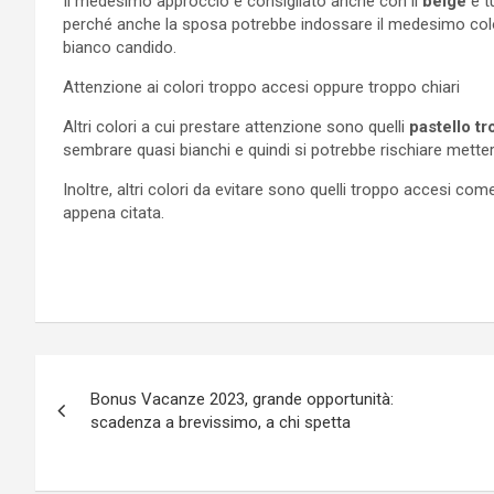
Il medesimo approccio è consigliato anche con il
beige
e t
perché anche la sposa potrebbe indossare il medesimo colo
bianco candido.
Attenzione ai colori troppo accesi oppure troppo chiari
Altri colori a cui prestare attenzione sono quelli
pastello tr
sembrare quasi bianchi e quindi si potrebbe rischiare mette
Inoltre, altri colori da evitare sono quelli troppo accesi come
appena citata.
Navigazione
Bonus Vacanze 2023, grande opportunità:
articoli
scadenza a brevissimo, a chi spetta