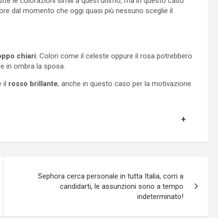
utte le colorazioni simili a quest’ultimo, ma in questo caso
re dal momento che oggi quasi più nessuno sceglie il
oppo chiari
. Colori come il celeste oppure il rosa potrebbero
re in ombra la sposa.
 il
rosso brillante
, anche in questo caso per la motivazione
Sephora cerca personale in tutta Italia, corri a
candidarti, le assunzioni sono a tempo
indeterminato!