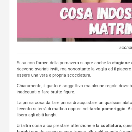
Econo
Si sa con l’arrivo della primavera si apre anche
la stagione
ricevono svariati inviti, ma nonostante la voglia ed il piacere 
essere una vera e propria scocciatura.
Chiaramente, il gusto è soggettivo ma alcune regole dovreb
inadeguati o fare brutte figure.
La prima cosa da fare prima di acquistare un qualsiasi abit
l’evento si terrà di mattina oppure nel
tardo pomeriggio
. A
libera agli abiti lunghi.
Un’altra cosa a cui prestare attenzione è la
scollatura
, que
tacchi
non dovranno essere troppo alti, solitamente è megli