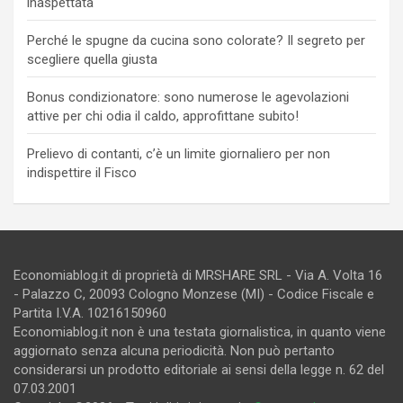
inaspettata
Perché le spugne da cucina sono colorate? Il segreto per
scegliere quella giusta
Bonus condizionatore: sono numerose le agevolazioni
attive per chi odia il caldo, approfittane subito!
Prelievo di contanti, c’è un limite giornaliero per non
indispettire il Fisco
Economiablog.it di proprietà di MRSHARE SRL - Via A. Volta 16
- Palazzo C, 20093 Cologno Monzese (MI) - Codice Fiscale e
Partita I.V.A. 10216150960
Economiablog.it non è una testata giornalistica, in quanto viene
aggiornato senza alcuna periodicità. Non può pertanto
considerarsi un prodotto editoriale ai sensi della legge n. 62 del
07.03.2001