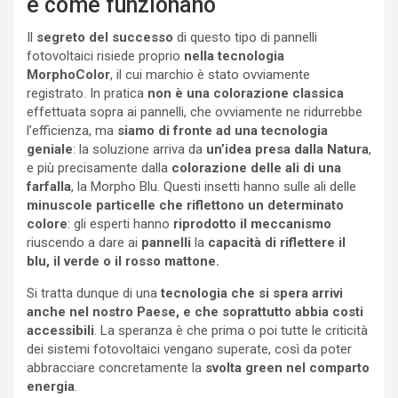
e come funzionano
Il
segreto del successo
di questo tipo di pannelli
fotovoltaici risiede proprio
nella tecnologia
MorphoColor
, il cui marchio è stato ovviamente
registrato. In pratica
non è una colorazione classica
effettuata sopra ai pannelli, che ovviamente ne ridurrebbe
l’efficienza, ma
siamo di fronte ad una tecnologia
geniale
: la soluzione arriva da
un’idea presa dalla Natura
,
e più precisamente dalla
colorazione delle ali di una
farfalla
, la Morpho Blu. Questi insetti hanno sulle ali delle
minuscole particelle che riflettono un determinato
colore
: gli esperti hanno
riprodotto il meccanismo
riuscendo a dare ai
pannelli
la
capacità di riflettere il
blu, il verde o il rosso mattone.
Si tratta dunque di una
tecnologia che si spera arrivi
anche nel nostro Paese, e che soprattutto abbia costi
accessibili
. La speranza è che prima o poi tutte le criticità
dei sistemi fotovoltaici vengano superate, così da poter
abbracciare concretamente la
svolta green nel comparto
energia
.