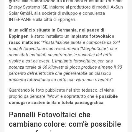
grazie alla cllaborazione tra il Fraunhofer Institute for Solar
Energy Systems ISE, insieme al produttore di moduli AxSun
Solar GmbH, alla società di sviluppo e consulenza
INTERPANE e alla città di Eppingen.
In un
edificio situato in Germania, nel paese di
Eppingen
, è stato installato un
impianto fotovoltaico
rosso mattone:
“
l’installazione pilota è composta da 224
moduli fotovoltaici con rivestimento “MorphoColor”, che
sono stati installati su entrambe le superfici del tetto
rivolte a est ea ovest. L’impianto fotovoltaico con una
potenza totale di 66 kilowatt di picco produce almeno il 90
percento dell’elettricità che genererebbe un classico
impianto fotovoltaico su tetto con vetro non rivestito
.”
Guardando le foto pubblicate nel sito tedesco, ci viene
proprio da pensare “Wow” e soprattutto che è
possibile
coniugare sostenibilità e tutela paesaggistica
.
Pannelli Fotovoltaici che
cambiano colore: com’è possibile