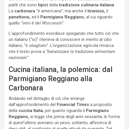
piatti che sono
tipici
della
tradizione culinaria italiana
.
La
carbonara
“
è americana
“, ma anche il
tiramisù,
il
panettone,
ed il
Parmigiano Reggiano,
al cui riguardo
quello
“vero è del Wisconsin”.
L’approfondimento esordisce spiegando che tutto ciò che
un italiano (“io)” riteneva di conoscere in merito al cibo
italiano, “
è sbagliato
“. L’organizzazione agricola rimarca
che il testo prova a
“banalizzare la tradizione alimentare
nazionale”.
Cucina italiana, la polemica: dal
Parmigiano Reggiano alla
Carbonara
Andando nel dettaglio di ciò che emerge
dall’approfondimento del
Financial Times
a proposito
della
cucina
Italia
, per quanto riguarda il
Parmigiano
Reggiano,
si legge che prima degli anni sessanta, le forme
di quest’ultimo avevano un peso, soltanto, all’incirca di
dieci chili, al confronto di quelle attuali da quaranta. Tali