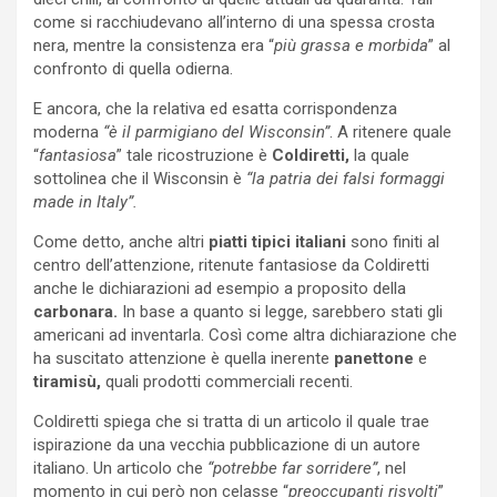
come si racchiudevano all’interno di una spessa crosta
nera, mentre la consistenza era “
più grassa e morbida
” al
confronto di quella odierna.
E ancora, che la relativa ed esatta corrispondenza
moderna
“è il parmigiano del Wisconsin”
. A ritenere quale
“
fantasiosa
” tale ricostruzione è
Coldiretti,
la quale
sottolinea che il Wisconsin è
“la patria dei falsi formaggi
made in Italy”.
Come detto, anche altri
piatti tipici italiani
sono finiti al
centro dell’attenzione, ritenute fantasiose da Coldiretti
anche le dichiarazioni ad esempio a proposito della
carbonara.
In base a quanto si legge, sarebbero stati gli
americani ad inventarla. Così come altra dichiarazione che
ha suscitato attenzione è quella inerente
panettone
e
tiramisù,
quali prodotti commerciali recenti.
Coldiretti spiega che si tratta di un articolo il quale trae
ispirazione da una vecchia pubblicazione di un autore
italiano. Un articolo che
“potrebbe far sorridere”
, nel
momento in cui però non celasse “
preoccupanti risvolti
”