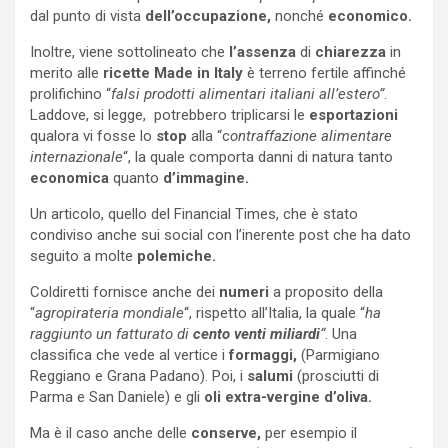
dal punto di vista
dell’occupazione,
nonché
economico.
Inoltre, viene sottolineato che
l’assenza
di
chiarezza
in
merito alle
ricette Made in Italy
è terreno fertile affinché
prolifichino “
falsi prodotti alimentari italiani all’estero”
.
Laddove, si legge, potrebbero triplicarsi le
esportazioni
qualora vi fosse lo
stop
alla “c
ontraffazione alimentare
internazionale
“, la quale comporta danni di natura tanto
economica
quanto
d’immagine.
Un articolo, quello del Financial Times, che è stato
condiviso anche sui social con l’inerente post che ha dato
seguito a molte
polemiche.
Coldiretti fornisce anche dei
numeri
a proposito della
“
agropirateria mondiale
“, rispetto all’Italia, la quale “
ha
raggiunto un fatturato di
cento venti miliardi
“
. Una
classifica che vede al vertice i
formaggi,
(Parmigiano
Reggiano e Grana Padano). Poi, i
salumi
(prosciutti di
Parma e San Daniele) e gli
oli extra-vergine d’oliva.
Ma è il caso anche delle
conserve,
per esempio il