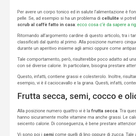
Per avere un corpo tonico ed in salute l’alimentazione è f
pelle. Se, ad esempio si ha un problema di
cellulite
vi potre
scrub al caffè fatto in casa
:
ecco cosa c’è da sapere a ri
Ritornando all’argomento cardine di questo articolo, tra i tan
classificati dal quinto al primo. Alla posizione numero cinque
durante un aperitivo insieme agli amici oppure come antipa
Tale comportamento, però, risulterebbe poco adatto ad una
con sé diverse calorie. In particolare, bisogna prestare att
Questo, infatti, contiene grassi e colesterolo. Inoltre, risu
esempio, vi è il caciocavallo e la grana. Questi, infatti, c
Frutta secca, semi, cocco e ol
Alla posizione numero quattro vi è la
frutta secca
. Tra que
hanno sicuramente molte vitamine ma anche grassi. Le calo
seicento calorie. Di conseguenza, è bene prestare attenzio
Vi sono poi i
semi
come quelli di lino oppure di zucca. Tale 