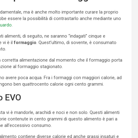
ondamentale, ma è anche molto importante curare la proprio
bbe essere la possibilità di contrastarlo anche mediante uno
guardo
.
ti alimenti, di seguito, ne saranno “indagati” cinque e
 vi è il
formaggio
. Quest’ultimo, di sovente, è consumato
sto.
 corretta alimentazione dal momento che il formaggio porta
enzione al formaggio stagionato.
ltano avere poca acqua. Fra i formaggi con maggiori calorie, ad
ontengono ben quattrocento calorie ogni cento grammi.
io EVO
sta vi è mandorle, arachidi e noci e non solo. Questi alimenti
rie contenute in cento grammi di questo alimento è pari a
ne all’eccessivo consumo.
alimento contiene diverse calorie ed anche grassi insaturi e