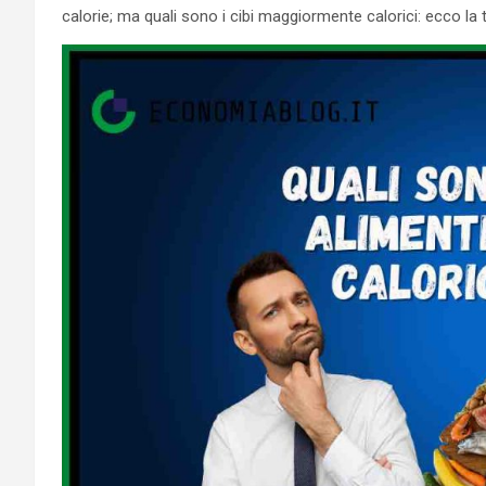
calorie; ma quali sono i cibi maggiormente calorici: ecco la 