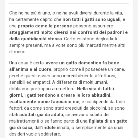
Che ne ha più di uno, o ne ha avuti diversi durante la vita,
ha certamente capito che
non tutti i gatti sono uguali
, e
che
proprio come le persone
possono assumere
atteggiamenti molto diversi nei confronti dei padroni e
della quotidianità stessa
. Certo esistono degli istinti
sempre presenti, ma a volte sono più marcati mentre altri
di meno.
Una cosa è certa:
avere un gatto domestico fa bene
all’anima e al cuore
, proprio come il possedere un cane,
perché questi esseri sono incredibilmente affettuosi,
sensibili ed empatici. A differenza di molti umani,
dobbiamo purtroppo ammettere.
Nella vita di tutti i
giorni, i gatti tendono a creare le loro abitudini,
esattamente come facciamo noi
, e ciò dipende da tanti
fattori: da come sono stati cresciuti da piccolini, se sono
stati
adottati già da adulti
, se avevano subito dei
maltrattamenti o se fanno parte di una
figliata di un gatto
già di casa
, dall’
indole
innata, o semplicemente da quali
desideri vuole soddisfare.