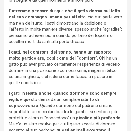
lo sceglie, e da quel momento è amore puro.
Potremmo pensare
dunque
che il gatto dorma sul letto
del suo compagno umano per affetto
: ciò è in parte vero
ma
non del tutto
. I gatti dimostrano la dedizione e
l’affetto in molte maniere diverse, spesso anche “sgradite”:
pensiamo ad esempio a quando portano dei topolini o
uccellini morti davanti alla porta di casa!
I gatti, nei confronti del sonno, hanno un rapporto
molto particolare, così come del “comfort”
. Chi ha un
gatto può aver provato certamente l’esperienza di vederlo
dormire in una posizione scomodissima, magari in bilico
su una ringhiera, e chiedersi come faccia a riposare in
quelle condizioni.
I gatti, in realtà,
anche quando dormono sono sempre
vigili
, e questo deriva da un semplice
istinto di
sopravvivenza
. Quando dormono col padrone umano,
soprattutto accoccolandosi tra le gambe, si sentono più
protetti, e allora si “concedono” un
pisolino più profondo
.
Ma c’è un altro motivo per cui il gatto sceglie di dormire
accanto al suo padrone:
questi animali avvertono il