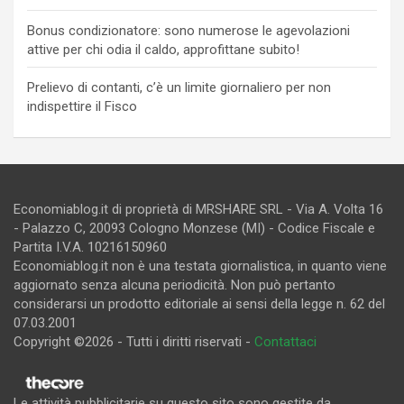
Bonus condizionatore: sono numerose le agevolazioni
attive per chi odia il caldo, approfittane subito!
Prelievo di contanti, c’è un limite giornaliero per non
indispettire il Fisco
Economiablog.it di proprietà di MRSHARE SRL - Via A. Volta 16
- Palazzo C, 20093 Cologno Monzese (MI) - Codice Fiscale e
Partita I.V.A. 10216150960
Economiablog.it non è una testata giornalistica, in quanto viene
aggiornato senza alcuna periodicità. Non può pertanto
considerarsi un prodotto editoriale ai sensi della legge n. 62 del
07.03.2001
Copyright ©2026 - Tutti i diritti riservati -
Contattaci
Le attività pubblicitarie su questo sito sono gestite da