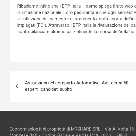
Ribadiamo infine che i BTP Italia – come spiega il sito web del
di inflazione nazionale. Loro peculiarità è che ogni semestre
all’inflazione del semestre di riferimento, sulla scorta dell’
impiegati (FOI). Attraverso i BTP Italia la rivalutazione del 
controbilanciare almeno parzialmente la morsa dell’inflazio
Navigazione
Assunzioni nel comparto Automotive, AVL cerca 50
articoli
esperti, candidati subito!
Economiablog.it di proprietà di MRSHARE SRL - Via A. Volta 16
Monzese (MI) - Codice Fiscale e Partita I.V.A. 10216150960