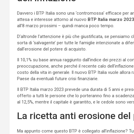
Davvero i BTP Italia sono una ‘contromossa’ efficace per arg
attesa e interesse attorno al nuovo
BTP Italia marzo 202
all’8 marzo prossimi – quindi manca poco tempo.
D’altronde l’attenzione è più che giustificata, se pensiamo c
sorta di ‘salvagente’ per tutte le famiglie intenzionate a dif
dall’erosione del potere di acquisto.
Il 10,1% su base annua raggiunto dall’indice dei prezzi al
preoccupazione, anche perché il recente calo dell’inflazion
costo della vita in generale. Il nuovo BTP Italia vuole allor
Paese da eventuali future crisi finanziarie.
Il BTP Italia marzo 2023 prevede una durata di 5 anni e prese
offerto a tutti le persone che lo porteranno fino a scadenz
al 12,5%, mentre il capitale è garantito, e le cedole sono 
La ricetta anti erosione de
Ma appunto come questo BTP è collegato all’inflazione? Tute