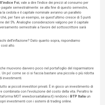
l’indice Foi
, vale a dire l’indice dei prezzi al consumo per
 pagate semestralmente: se alla fine di questo semestre,
ra la cedola e il capitale nominale avranno un parallelo
rché, per fare un esempio, se quest’ultimo cresce di 5 punti
one del 5%. Analoghe considerazioni valgono per il capitale
il versamento semestrale a favore del sottoscrittore sarà
schi dell’inflazione? Dato quanto sopra, rispondiamo
 così alto.
i, che muovono davvero poco nel portafoglio del risparmiatore
Un po’ come se ci si faccia bastare una piccola o più ridotta
di investimenti.
utto ai piccoli investitori privati. È in gioco un investimento di
combinata con l’evoluzione del costo della vita. Peraltro le
iattaforma MOT www.borsaitaliana.it) rendono i
BTP Italia
un
pri investimenti con i sistemi di trading online.