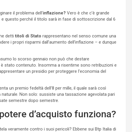
inare il problema dell’
inflazione?
Vero è che c’è grande
3
e questo perché il titolo sarà in fase di sottoscrizione dal 6
he detti
titoli di Stato
rappresentano nel senso comune una
endere i propri risparmi dall’aumento dell’inflazione – e dunque
 consumo lo scorso gennaio non può che destare
e è stato contenuto. Insomma a risentirne sono retribuzioni e
a rappresentare un presidio per proteggere l’economia del
nta un premio fedeltà dell’8 per mille, il quale sarà così
a naturale. Non solo: sussiste una tassazione agevolata pari
versate semestre dopo semestre.
l potere d’acquisto funziona?
la veramente contro i suoi pericoli? Ebbene sui Btp Italia di