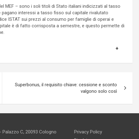
 MEF – sono i soli titoli di Stato italiani indicizzati al tasso
 pagano interessi a tasso fisso sul capitale rivalutato
indice ISTAT sui prezzi al consumo per famiglie di operai e
capitale è di fatto corrisposta a semestre, e questo permette di
ne.
Superbonus, il requisito chiave: cessione e sconto
valgono solo così
 - Palazzo C, 20093 Cologno
Privacy Policy