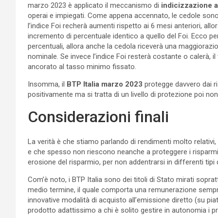
marzo 2023 è applicato il meccanismo di
indicizzazione al
operai e impiegati. Come appena accennato, le cedole sono
l’indice Foi recherà aumenti rispetto ai 6 mesi anteriori, allo
incremento di percentuale identico a quello del Foi. Ecco pe
percentuali, allora anche la cedola riceverà una maggiorazi
nominale. Se invece l’indice Foi resterà costante o calerà, 
ancorato al tasso minimo fissato.
Insomma, il
BTP Italia marzo 2023
protegge davvero dai ri
positivamente ma si tratta di un livello di protezione poi non
Considerazioni finali
La verità è che stiamo parlando di rendimenti molto relativ
e che spesso non riescono neanche a proteggere i risparmi. 
erosione del risparmio, per non addentrarsi in differenti tipi 
Com’è noto, i BTP Italia sono dei titoli di Stato mirati sopratt
medio termine, il quale comporta una remunerazione sempre 
innovative modalità di acquisto all’emissione diretto (su p
prodotto adattissimo a chi è solito gestire in autonomia i pro