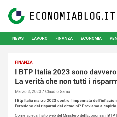
Skip
to
content
www.economiablog.it
NEWS
LAVORO
FINANZA
ECONOMIA
PEN
FINANZA
I BTP Italia 2023 sono davvero l
La verità che non tutti i rispa
Marzo 3, 2023
Claudio Garau
I Btp Italia marzo 2023 contro l’impennata dell’inflazi
l’erosione dei risparmi dei cittadini? Proviamo a capirlo
Come spiega il sito web del Ministero dell’Economia, i
BTP I