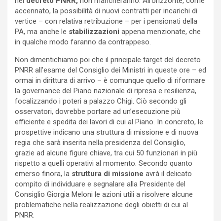
nel
decreto PNRR,
non mancheranno. All’orizzonte, come
accennato, la possibilità di nuovi contratti per incarichi di
vertice – con relativa retribuzione – per i pensionati della
PA, ma anche le
stabilizzazioni
appena menzionate, che
in qualche modo faranno da contrappeso.
Non dimentichiamo poi che il principale target del decreto
PNRR all’esame del Consiglio dei Ministri in queste ore – ed
ormai in dirittura di arrivo – è comunque quello di riformare
la governance del Piano nazionale di ripresa e resilienza,
focalizzando i poteri a palazzo Chigi. Ciò secondo gli
osservatori, dovrebbe portare ad un’esecuzione più
efficiente e spedita dei lavori di cui al Piano. In concreto, le
prospettive indicano una struttura di missione e di nuova
regia che sarà inserita nella presidenza del Consiglio,
grazie ad alcune figure chiave, tra cui 50 funzionari in più
rispetto a quelli operativi al momento. Secondo quanto
emerso finora, la
struttura di missione
avrà il delicato
compito di individuare e segnalare alla Presidente del
Consiglio Giorgia Meloni le azioni utili a risolvere alcune
problematiche nella realizzazione degli obietti di cui al
PNRR.