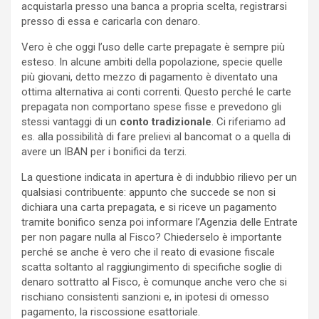
acquistarla presso una banca a propria scelta, registrarsi
presso di essa e caricarla con denaro.
Vero è che oggi l’uso delle carte prepagate è sempre più
esteso. In alcune ambiti della popolazione, specie quelle
più giovani, detto mezzo di pagamento è diventato una
ottima alternativa ai conti correnti. Questo perché le carte
prepagata non comportano spese fisse e prevedono gli
stessi vantaggi di un
conto tradizionale
. Ci riferiamo ad
es. alla possibilità di fare prelievi al bancomat o a quella di
avere un IBAN per i bonifici da terzi.
La questione indicata in apertura è di indubbio rilievo per un
qualsiasi contribuente: appunto che succede se non si
dichiara una carta prepagata, e si riceve un pagamento
tramite bonifico senza poi informare l’Agenzia delle Entrate
per non pagare nulla al Fisco? Chiederselo è importante
perché se anche è vero che il reato di evasione fiscale
scatta soltanto al raggiungimento di specifiche soglie di
denaro sottratto al Fisco, è comunque anche vero che si
rischiano consistenti sanzioni e, in ipotesi di omesso
pagamento, la riscossione esattoriale.