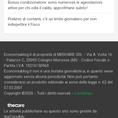
Bonus condizionatore: sono numerose le agevolazioni
attive per chi odia il caldo, approfittane subito!
Prelievo di contanti, c’è un limite giornaliero per non
indispettire il Fisco
Economiablog.it di proprietà di MRSHARE SRL - Via A. Volta 16
- Palazzo C, 20093 Cologno Monzese (MI) - Codice Fiscale e
Partita I.V.A. 10216150960
Economiablog.it non è una testata giornalistica, in quanto viene
aggiornato senza alcuna periodicità. Non può pertanto
considerarsi un prodotto editoriale ai sensi della legge n. 62 del
07.03.2001
Copyright ©2026 - Tutti i diritti riservati -
Contattaci
Le attività pubblicitarie su questo sito sono gestite da
theCoreAdv