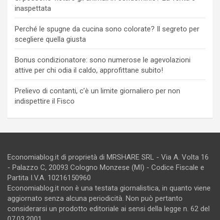
inaspettata
Perché le spugne da cucina sono colorate? Il segreto per
scegliere quella giusta
Bonus condizionatore: sono numerose le agevolazioni
attive per chi odia il caldo, approfittane subito!
Prelievo di contanti, c’è un limite giornaliero per non
indispettire il Fisco
Economiablog.it di proprietà di MRSHARE SRL - Via A. Volta 16
- Palazzo C, 20093 Cologno Monzese (MI) - Codice Fiscale e
Partita I.V.A. 10216150960
Economiablog.it non è una testata giornalistica, in quanto viene
aggiornato senza alcuna periodicità. Non può pertanto
considerarsi un prodotto editoriale ai sensi della legge n. 62 del
07.03.2001