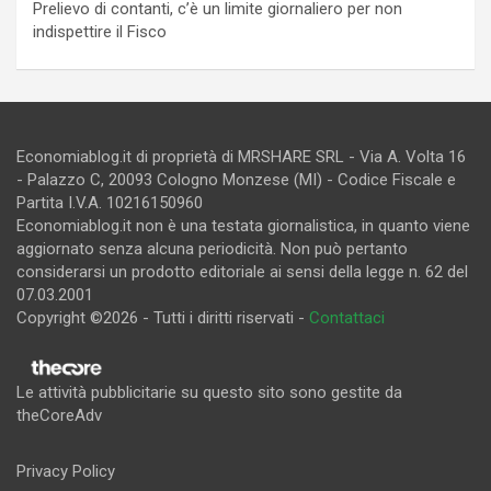
Prelievo di contanti, c’è un limite giornaliero per non
indispettire il Fisco
Economiablog.it di proprietà di MRSHARE SRL - Via A. Volta 16
- Palazzo C, 20093 Cologno Monzese (MI) - Codice Fiscale e
Partita I.V.A. 10216150960
Economiablog.it non è una testata giornalistica, in quanto viene
aggiornato senza alcuna periodicità. Non può pertanto
considerarsi un prodotto editoriale ai sensi della legge n. 62 del
07.03.2001
Copyright ©2026 - Tutti i diritti riservati -
Contattaci
Le attività pubblicitarie su questo sito sono gestite da
theCoreAdv
Privacy Policy