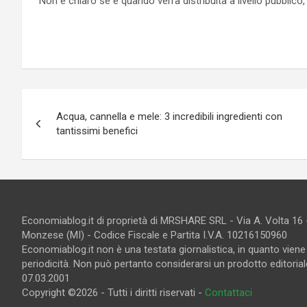
Non è chiaro se e quando verrà distribuita a livello pubblico
Navigazione
Acqua, cannella e mele: 3 incredibili ingredienti con
articoli
tantissimi benefici
Economiablog.it di proprietà di MRSHARE SRL - Via A. Volta 16
Monzese (MI) - Codice Fiscale e Partita I.V.A. 10216150960
Economiablog.it non è una testata giornalistica, in quanto vien
periodicità. Non può pertanto considerarsi un prodotto editoriale
07.03.2001
Copyright ©2026 - Tutti i diritti riservati -
Contattaci