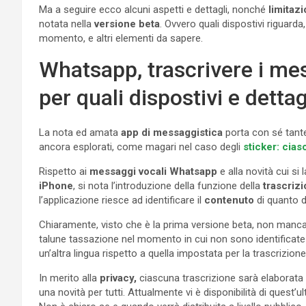
Ma a seguire ecco alcuni aspetti e dettagli, nonché
limitazi
notata nella
versione beta
. Ovvero quali dispostivi riguarda,
momento, e altri elementi da sapere.
Whatsapp, trascrivere i mes
per quali dispostivi e dettag
La nota ed amata
app di messaggistica
porta con sé tante
ancora esplorati, come magari nel caso degli
sticker: cias
Rispetto ai
messaggi vocali Whatsapp
e alla novità cui si 
iPhone
, si nota l’introduzione della funzione della
trascrizi
l’applicazione riesce ad identificare il
contenuto
di quanto d
Chiaramente, visto che è la prima versione beta, non manc
talune tassazione nel momento in cui non sono identificate
un’altra lingua rispetto a quella impostata per la trascrizione
In merito alla
privacy,
ciascuna trascrizione sarà elaborata 
una novità per tutti. Attualmente vi è disponibilità di quest’u