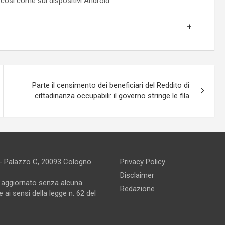
, così come sui dispositivi Android.
Parte il censimento dei beneficiari del Reddito di
cittadinanza occupabili: il governo stringe le fila
 - Palazzo C, 20093 Cologno
Privacy Policy
Disclaimer
e aggiornato senza alcuna
Redazione
 ai sensi della legge n. 62 del