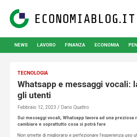
Skip
to
content
www.economiablog.it
NEWS
LAVORO
FINANZA
ECONOMIA
PEN
TECNOLOGIA
Whatsapp e messaggi vocali: la
gli utenti
Febbraio 12, 2023
Dario Quattro
Sui messaggi vocali, Whatsapp lavora ad una preziosa n
cambiare e soprattutto cosa si potrà fare
Non smette di migliorarsi e perfezionare l’esperienza uso u