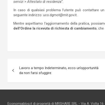
servizi
>
Attestato di residenza
“.
In caso di qualsiasi problema l’utente può contattare u
seguente indirizzo: uco.dgmot@mit.gov.it.
Mentre aspettiamo l’aggiornamento della pratica, possia
dell’Ordine la ricevuta di richiesta di cambiamento
, che
Navigazione
Lavoro a tempo Indeterminato, ecco un’opportunità
articoli
da non farsi sfuggire
Economiablog.it di proprietà di MRSHARE SRL - Via A. Volta 16