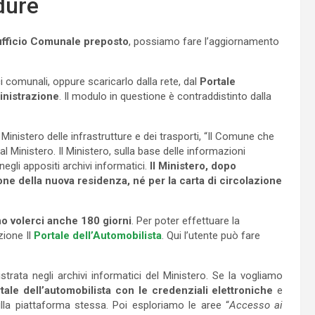
dure
’ufficio Comunale preposto
, possiamo fare l’aggiornamento
 comunali, oppure scaricarlo dalla rete, dal
Portale
inistrazione
. Il modulo in questione è contraddistinto dalla
l Ministero delle infrastrutture e dei trasporti, “Il Comune che
l Ministero. Il Ministero, sulla base delle informazioni
egli appositi archivi informatici.
Il Ministero, dopo
one della nuova residenza, né per la carta di circolazione
o volerci anche 180 giorni
. Per poter effettuare la
zione Il
Portale dell’Automobilista
. Qui l’utente può fare
trata negli archivi informatici del Ministero. Se la vogliamo
tale dell’automobilista con le credenziali elettroniche
e
la piattaforma stessa. Poi esploriamo le aree “
Accesso ai