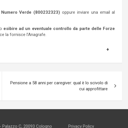
n
Numero Verde (800232323)
oppure inviare una email al
mo
esibire ad un eventuale controllo da parte delle Forze
 ce la fornisce l’Anagrafe.
Pensione a 58 anni per caregiver: qual è lo scivolo di
cui approfittare
 - Palazzo C, 20093 Cologno
Privacy Policy