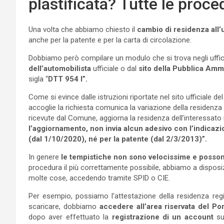
plastificata? Tutte le proce
Una volta che abbiamo chiesto il
cambio di residenza all
anche per la patente e per la carta di circolazione.
Dobbiamo però compilare un modulo che si trova negli uffici
dell’automobilista
ufficiale o dal
sito della Pubblica Amm
sigla “
DTT 954 l”.
Come si evince dalle istruzioni riportate nel sito ufficiale de
accoglie la richiesta comunica la variazione della residenza a
ricevute dal Comune, aggiorna la residenza dell’interessato n
l’aggiornamento, non invia alcun adesivo con l’indicazi
(dal 1/10/2020), né per la patente (dal 2/3/2013)”.
In genere
le tempistiche non sono velocissime e posson
procedura il più correttamente possibile, abbiamo a disposi
molte cose, accedendo tramite SPID o CIE.
Per esempio, possiamo l’attestazione della residenza regis
scaricare, dobbiamo
accedere all’area riservata del Por
dopo aver effettuato la
registrazione di un account
sul