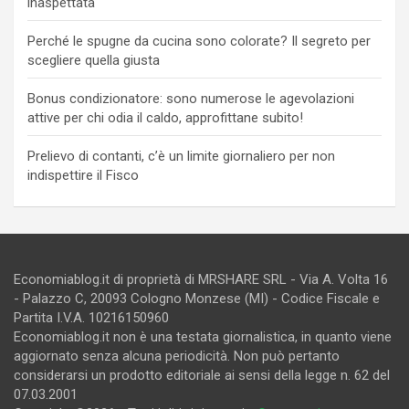
inaspettata
Perché le spugne da cucina sono colorate? Il segreto per
scegliere quella giusta
Bonus condizionatore: sono numerose le agevolazioni
attive per chi odia il caldo, approfittane subito!
Prelievo di contanti, c’è un limite giornaliero per non
indispettire il Fisco
Economiablog.it di proprietà di MRSHARE SRL - Via A. Volta 16
- Palazzo C, 20093 Cologno Monzese (MI) - Codice Fiscale e
Partita I.V.A. 10216150960
Economiablog.it non è una testata giornalistica, in quanto viene
aggiornato senza alcuna periodicità. Non può pertanto
considerarsi un prodotto editoriale ai sensi della legge n. 62 del
07.03.2001