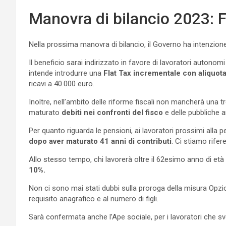
Manovra di bilancio 2023: F
Nella prossima manovra di bilancio, il Governo ha intenzion
Il beneficio sarai indirizzato in favore di lavoratori autonom
intende introdurre una
Flat Tax incrementale con aliquota
ricavi a 40.000 euro.
Inoltre, nell’ambito delle riforme fiscali non mancherà una t
maturato
debiti nei confronti del fisco
e delle pubbliche a
Per quanto riguarda le pensioni, ai lavoratori prossimi alla pe
dopo aver maturato 41 anni di contributi
. Ci stiamo rife
Allo stesso tempo, chi lavorerà oltre il 62esimo anno di età
10%.
Non ci sono mai stati dubbi sulla proroga della misura Opzio
requisito anagrafico e al numero di figli.
Sarà confermata anche l’Ape sociale, per i lavoratori che s