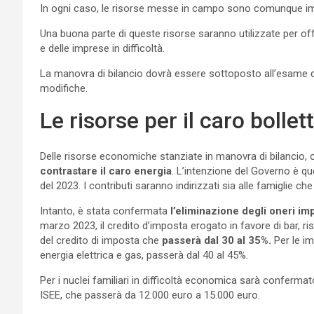
In ogni caso, le risorse messe in campo sono comunque im
Una buona parte di queste risorse saranno utilizzate per of
e delle imprese in difficoltà.
La manovra di bilancio dovrà essere sottoposto all’esame 
modifiche.
Le risorse per il caro bollet
Delle risorse economiche stanziate in manovra di bilancio, ci
contrastare il caro energia
. L’intenzione del Governo è que
del 2023. I contributi saranno indirizzati sia alle famiglie che 
Intanto, è stata confermata
l’eliminazione degli oneri imp
marzo 2023, il credito d’imposta erogato in favore di bar, ri
del credito di imposta che
passerà dal 30 al 35%.
Per le im
energia elettrica e gas, passerà dal 40 al 45%.
Per i nuclei familiari in difficoltà economica sarà conferma
ISEE, che passerà da 12.000 euro a 15.000 euro.