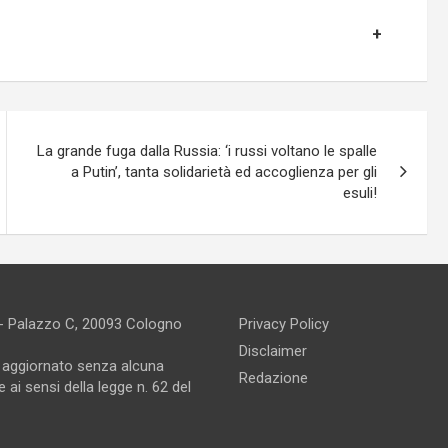
La grande fuga dalla Russia: ‘i russi voltano le spalle
a Putin’, tanta solidarietà ed accoglienza per gli
esuli!
 - Palazzo C, 20093 Cologno
Privacy Policy
Disclaimer
e aggiornato senza alcuna
Redazione
 ai sensi della legge n. 62 del