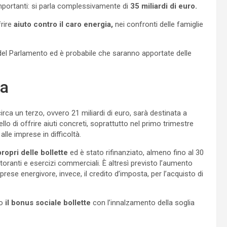
portanti: si parla complessivamente di
35 miliardi di euro.
frire
aiuto contro il caro energia,
nei confronti delle famiglie
del Parlamento ed è probabile che saranno apportate delle
ta
rca un terzo, ovvero 21 miliardi di euro, sarà destinata a
llo di offrire aiuti concreti, soprattutto nel primo trimestre
alle imprese in difficoltà.
ropri delle bollette
ed è stato rifinanziato, almeno fino al 30
storanti e esercizi commerciali. È altresì previsto l’aumento
prese energivore, invece, il credito d’imposta, per l’acquisto di
to
il bonus sociale bollette
con l’innalzamento della soglia