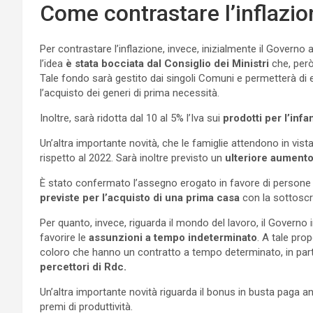
Come contrastare l’inflazio
Per contrastare l’inflazione, invece, inizialmente il Governo
l’idea
è stata bocciata dal Consiglio dei Ministri
che, però,
Tale fondo sarà gestito dai singoli Comuni e permetterà di ero
l’acquisto dei generi di prima necessità.
Inoltre, sarà ridotta dal 10 al 5% l’Iva sui
prodotti per l’infa
Un’altra importante novità, che le famiglie attendono in vista
rispetto al 2022. Sarà inoltre previsto un
ulteriore aument
È stato confermato l’assegno erogato in favore di persone a
previste per l’acquisto di una prima casa
con la sottoscri
Per quanto, invece, riguarda il mondo del lavoro, il Governo
favorire le
assunzioni a tempo indeterminato
. A tale prop
coloro che hanno un contratto a tempo determinato, in par
percettori di Rdc.
Un’altra importante novità riguarda il bonus in busta paga 
premi di produttività.