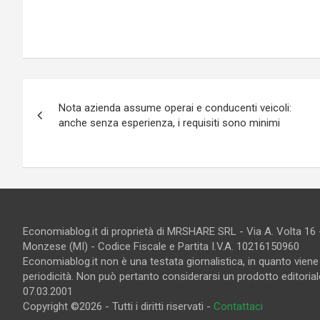
Navigazione
Nota azienda assume operai e conducenti veicoli:
articoli
anche senza esperienza, i requisiti sono minimi
Economiablog.it di proprietà di MRSHARE SRL - Via A. Volta 16
Monzese (MI) - Codice Fiscale e Partita I.V.A. 10216150960
Economiablog.it non è una testata giornalistica, in quanto vien
periodicità. Non può pertanto considerarsi un prodotto editoriale
07.03.2001
Copyright ©2026 - Tutti i diritti riservati -
Contattaci