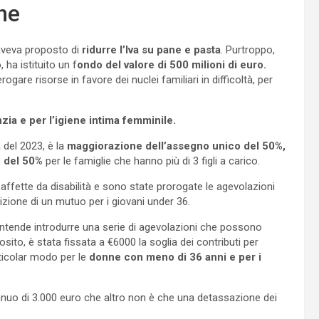
ne
 aveva proposto di
ridurre l’Iva su pane e pasta
. Purtroppo,
 ha istituito un f
ondo del valore di 500 milioni di euro.
gare risorse in favore dei nuclei familiari in difficoltà, per
nzia e per l’igiene intima femminile.
 del 2023, è la
maggiorazione dell’assegno unico del 50%,
o del 50%
per le famiglie che hanno più di 3 figli a carico.
ffette da disabilità e sono state prorogate le agevolazioni
zione di un mutuo per i giovani under 36.
 intende introdurre una serie di agevolazioni che possono
osito, è stata fissata a €6000 la soglia dei contributi per
ticolar modo per le
donne con meno di 36 anni e per i
annuo di 3.000 euro che altro non è che una detassazione dei