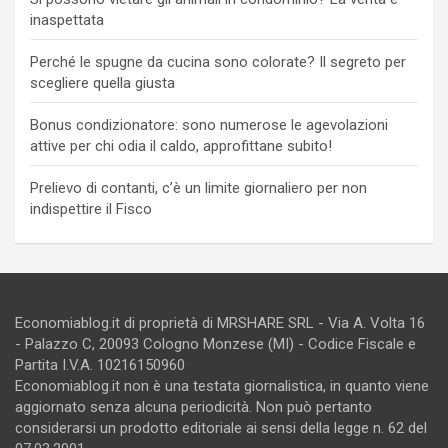
inaspettata
Perché le spugne da cucina sono colorate? Il segreto per
scegliere quella giusta
Bonus condizionatore: sono numerose le agevolazioni
attive per chi odia il caldo, approfittane subito!
Prelievo di contanti, c’è un limite giornaliero per non
indispettire il Fisco
Economiablog.it di proprietà di MRSHARE SRL - Via A. Volta 16
- Palazzo C, 20093 Cologno Monzese (MI) - Codice Fiscale e
Partita I.V.A. 10216150960
Economiablog.it non è una testata giornalistica, in quanto viene
aggiornato senza alcuna periodicità. Non può pertanto
considerarsi un prodotto editoriale ai sensi della legge n. 62 del