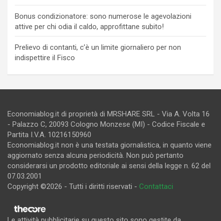
Bonus condizionatore: sono numerose le agevolazioni
attive per chi odia il caldo, approfittane subito!
Prelievo di contanti, c’è un limite giornaliero per non
indispettire il Fisco
Economiablog.it di proprietà di MRSHARE SRL - Via A. Volta 16
- Palazzo C, 20093 Cologno Monzese (MI) - Codice Fiscale e
Partita I.V.A. 10216150960
Economiablog.it non è una testata giornalistica, in quanto viene
aggiornato senza alcuna periodicità. Non può pertanto
considerarsi un prodotto editoriale ai sensi della legge n. 62 del
07.03.2001
Copyright ©2026 - Tutti i diritti riservati -
Contattaci
Le attività pubblicitarie su questo sito sono gestite da