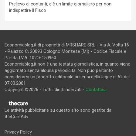
Prelievo di contanti, c’è un limite giornaliero per non
indispettire il Fisco
Economiablog.it di proprietà di MRSHARE SRL - Via A. Volta 16
- Palazzo C, 20093 Cologno Monzese (MI) - Codice Fiscale e
Partita I.V.A. 10216150960
Economiablog.it non è una testata giornalistica, in quanto viene
aggiornato senza alcuna periodicità. Non può pertanto
considerarsi un prodotto editoriale ai sensi della legge n. 62 del
07.03.2001
Copyright ©2026 - Tutti i diritti riservati -
Contattaci
Le attività pubblicitarie su questo sito sono gestite da
theCoreAdv
Privacy Policy