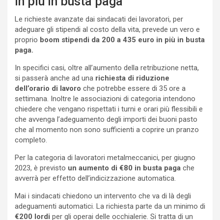
in più in busta paga
Le richieste avanzate dai sindacati dei lavoratori, per
adeguare gli stipendi al costo della vita, prevede un vero e
proprio
boom stipendi da 200 a 435 euro in più in busta
paga.
In specifici casi, oltre all’aumento della retribuzione netta,
si passerà anche ad una
richiesta di riduzione
dell’orario di lavoro
che potrebbe essere di 35 ore a
settimana. Inoltre le associazioni di categoria intendono
chiedere che vengano rispettati i turni e orari più flessibili e
che avvenga l’adeguamento degli importi dei buoni pasto
che al momento non sono sufficienti a coprire un pranzo
completo.
Per la categoria di lavoratori metalmeccanici, per giugno
2023, è previsto
un aumento di €80 in busta paga
che
avverrà per effetto dell’indicizzazione automatica.
Mai i sindacati chiedono un intervento che va di là degli
adeguamenti automatici. La richiesta parte da un minimo di
€200 lordi
per gli operai delle occhialerie. Si tratta di un