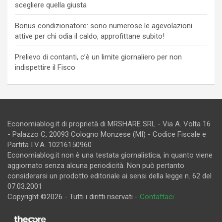
scegliere quella giusta
Bonus condizionatore: sono numerose le agevolazioni
attive per chi odia il caldo, approfittane subito!
Prelievo di contanti, c’è un limite giornaliero per non
indispettire il Fisco
Economiablog.it di proprietà di MRSHARE SRL - Via A. Volta 16
- Palazzo C, 20093 Cologno Monzese (MI) - Codice Fiscale e
Partita I.V.A. 10216150960
Economiablog.it non è una testata giornalistica, in quanto viene
aggiornato senza alcuna periodicità. Non può pertanto
considerarsi un prodotto editoriale ai sensi della legge n. 62 del
07.03.2001
Copyright ©2026 - Tutti i diritti riservati -
Contattaci