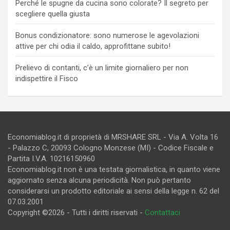
Perché le spugne da cucina sono colorate? Il segreto per
scegliere quella giusta
Bonus condizionatore: sono numerose le agevolazioni
attive per chi odia il caldo, approfittane subito!
Prelievo di contanti, c’è un limite giornaliero per non
indispettire il Fisco
Economiablog.it di proprietà di MRSHARE SRL - Via A. Volta 16
- Palazzo C, 20093 Cologno Monzese (MI) - Codice Fiscale e
Partita I.V.A. 10216150960
Economiablog.it non è una testata giornalistica, in quanto viene
aggiornato senza alcuna periodicità. Non può pertanto
considerarsi un prodotto editoriale ai sensi della legge n. 62 del
07.03.2001
Copyright ©2026 - Tutti i diritti riservati -
Contattaci