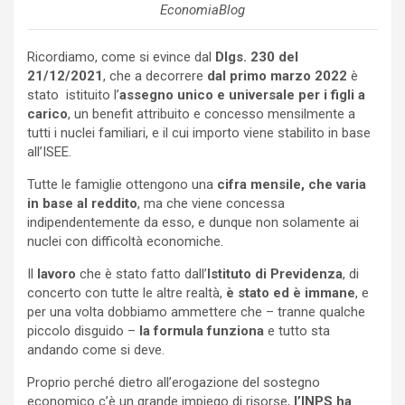
EconomiaBlog
Ricordiamo, come si evince dal
Dlgs. 230 del
21/12/2021
, che a decorrere
dal primo marzo 2022
è
stato istituito l’
assegno unico e universale per i figli a
carico
, un benefit attribuito e concesso mensilmente a
tutti i nuclei familiari, e il cui importo viene stabilito in base
all’ISEE.
Tutte le famiglie ottengono una
cifra mensile, che varia
in base al reddito
, ma che viene concessa
indipendentemente da esso, e dunque non solamente ai
nuclei con difficoltà economiche.
Il
lavoro
che è stato fatto dall’
Istituto di Previdenza
, di
concerto con tutte le altre realtà,
è stato ed è immane
, e
per una volta dobbiamo ammettere che – tranne qualche
piccolo disguido –
la formula funziona
e tutto sta
andando come si deve.
Proprio perché dietro all’erogazione del sostegno
economico c’è un grande impiego di risorse,
l’INPS ha