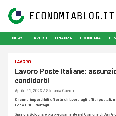
Skip
to
content
www.economiablog.it
NEWS
LAVORO
FINANZA
ECONOMIA
PEN
LAVORO
Lavoro Poste Italiane: assunzi
candidarti!
Aprile 21, 2023
Stefania Guerra
Ci sono imperdibili offerte di lavoro agli uffici postal
Ecco tutti i dettagli.
Siamo a Bologna e più precisamente nel Comune di San Giovan