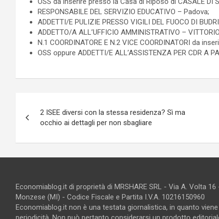
OSS da inserire presso la Casa di Riposo di CASALE D
RESPONSABILE DEL SERVIZIO EDUCATIVO – Padova;
ADDETTI/E PULIZIE PRESSO VIGILI DEL FUOCO DI BUDRI
ADDETTO/A ALL’UFFICIO AMMINISTRATIVO – VITTORIO
N.1 COORDINATORE E N.2 VICE COORDINATORI da inserire 
OSS oppure ADDETTI/E ALL’ASSISTENZA PER CDR A P
Navigazione
2 ISEE diversi con la stessa residenza? Sì ma
articoli
occhio ai dettagli per non sbagliare
Economiablog.it di proprietà di MRSHARE SRL - Via A. Volta 16
Monzese (MI) - Codice Fiscale e Partita I.V.A. 10216150960
Economiablog.it non è una testata giornalistica, in quanto vien
periodicità. Non può pertanto considerarsi un prodotto editoriale