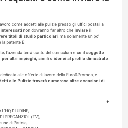
oro come addetti alle pulizie presso gli uffici postali a
i interessati
non dovranno far altro che
inviare il
re titoli di studio particolari
, ma solamente un po’
 e la patente B.
te, l’azienda terrà conto del curriculum e
se il soggetto
r altri impieghi, simili o idonei al profilo dimostrato
.
a dedicata alle offerte di lavoro della Euro&Promos, e
etti alle Pulizie troverà numerose altre occasioni di
L’HQ DI UDINE;
I PREGANZIOL (TV);
ne di Pistoia;