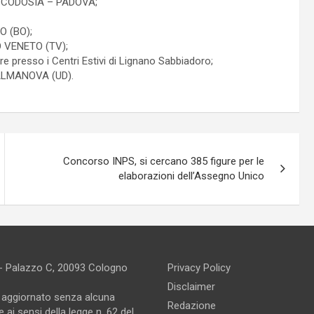
I SCODOSIA – PADOVA;
O (BO);
 VENETO (TV);
presso i Centri Estivi di Lignano Sabbiadoro;
ALMANOVA (UD).
Concorso INPS, si cercano 385 figure per le
elaborazioni dell’Assegno Unico
 - Palazzo C, 20093 Cologno
Privacy Policy
Disclaimer
e aggiornato senza alcuna
Redazione
 ai sensi della legge n. 62 del