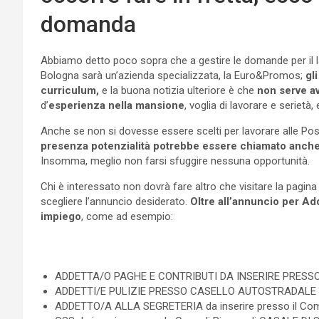
domanda
Abbiamo detto poco sopra che a gestire le domande per il lav
Bologna sarà un’azienda specializzata, la Euro&Promos;
gl
curriculum,
e la buona notizia ulteriore è che
non serve ave
d’
esperienza nella mansione
, voglia di lavorare e serietà,
Anche se non si dovesse essere scelti per lavorare alle Pos
presenza potenzialità potrebbe essere chiamato anche pe
Insomma, meglio non farsi sfuggire nessuna opportunità.
Chi è interessato non dovrà fare altro che visitare la pagin
scegliere l’annuncio desiderato.
Oltre all’annuncio per Add
impiego
, come ad esempio:
ADDETTA/O PAGHE E CONTRIBUTI DA INSERIRE PRESSO 
ADDETTI/E PULIZIE PRESSO CASELLO AUTOSTRADALE D
ADDETTO/A ALLA SEGRETERIA da inserire presso il Comu