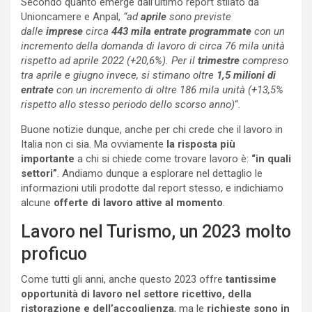
Secondo quanto emerge dall’ultimo report stilato da
Unioncamere e Anpal,
“ad
aprile
sono previste
dalle
imprese
circa
443 mila entrate programmate
con un
incremento della domanda di lavoro di circa 76 mila unità
rispetto ad aprile 2022 (+20,6%). Per il
trimestre
compreso
tra aprile e giugno invece, si stimano oltre
1,5 milioni di
entrate
con un incremento di oltre 186 mila unità (+13,5%
rispetto allo stesso periodo dello scorso anno)
“.
Buone notizie dunque, anche per chi crede che il lavoro in
Italia non ci sia. Ma ovviamente
la risposta più
importante
a chi si chiede come trovare lavoro è:
“in quali
settori”
. Andiamo dunque a esplorare nel dettaglio le
informazioni utili prodotte dal report stesso, e indichiamo
alcune
offerte di lavoro attive al momento
.
Lavoro nel Turismo, un 2023 molto
proficuo
Come tutti gli anni, anche questo 2023 offre
tantissime
opportunità di lavoro nel settore ricettivo, della
ristorazione e dell’accoglienza
, ma le
richieste sono in