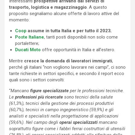
Interessanti
prospettive arrivano dai servizi di
trasporto, logistica e magazzinaggio
. A questo
proposito segnaliamo alcune offerte di lavoro attive del
momento:
Coop
assume in tutta Italia e per tutto il 2023
;
Poste Italiane
, tanti posti disponibili non solo come
portalettere;
Ducati Moto
offre opportunità in Italia e all’estero.
Mentre
cresce la domanda di lavoratori immigrati
,
perché gli italiani “non vogliono lavorare nei campi”, ci sono
tante richieste in settori specifici, e secondo il report ecco
quali sono i settori coinvolti:
“
Mancano
figure specializzate
per le professioni tecniche.
Le
professioni più ricercate
sono tecnici della salute
(61,3%), tecnici della gestione dei processi produttivi
(60,7%), tecnici in campo ingegneristico (59,9%) e gli
analisti e specialisti nella progettazione di applicazioni
(59,6%). Nel campo degli
operai specializzati
mancano
soprattutto figure come i fabbri ferrai costruttori di utensili
(76,8%), gli operai specializzati addetti alle rifiniture delle