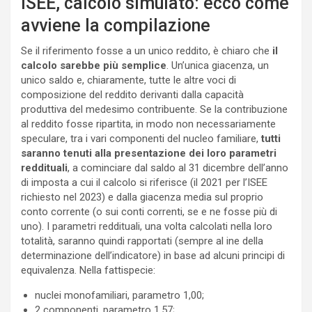
ISEE, calcolo simulato: ecco come
avviene la compilazione
Se il riferimento fosse a un unico reddito, è chiaro che
il
calcolo sarebbe più semplice
. Un’unica giacenza, un
unico saldo e, chiaramente, tutte le altre voci di
composizione del reddito derivanti dalla capacità
produttiva del medesimo contribuente. Se la contribuzione
al reddito fosse ripartita, in modo non necessariamente
speculare, tra i vari componenti del nucleo familiare,
tutti
saranno tenuti alla presentazione dei loro parametri
reddituali
, a cominciare dal saldo al 31 dicembre dell’anno
di imposta a cui il calcolo si riferisce (il 2021 per l’ISEE
richiesto nel 2023) e dalla giacenza media sul proprio
conto corrente (o sui conti correnti, se e ne fosse più di
uno). I parametri reddituali, una volta calcolati nella loro
totalità, saranno quindi rapportati (sempre al ine della
determinazione dell’indicatore) in base ad alcuni principi di
equivalenza. Nella fattispecie:
nuclei monofamiliari, parametro 1,00;
2 componenti, parametro 1,57;