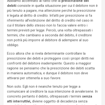
Abbiamo accennato al fatto che la
prescrizione dei
debiti
consiste in quella situazione per cui il debitore non è
più tenuto a pagare, ma attenzione perché la prescrizione
è legata al diritto di credito. Infatti per prescrizione si fa
riferimento all’estinzione del diritto di credito nel caso in
cui il titolare dello stesso non lo faccia valere entro i
termini previsti per legge. Perciò, una volta oltrepassati i
termini, che cambiano a seconda del debito, il creditore
non potrà più imporre al debitore di adempiere al suo
obbligo.
Ecco allora che si rivela determinante controllare la
prescrizione dei debiti e proteggere così i propri diritti nei
confronti del debitore inadempiente. Questo a maggior
ragione se pensiamo che la prescrizione dei debiti scatta
in maniera automatica, e dunque il debitore non deve
attivarsi per ottenerla a suo favore.
Non solo. Egli non è neanche tenuto per legge a
comunicare al creditore la sua intenzione di avvalersene. In
concreto pertanto il debito, oltrepassati i termini
senza
atti interruttivi,
diviene oggetto di decadenza senza