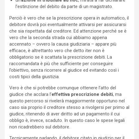
l’estinzione del debito da parte di un magistrato.
Perciò è vero che se la prescrizione opera in automatico, il
debitore dovrà poi eventualmente attivarsi per assicurarsi
che sia rispettata dal creditore. Ed attenzione perché se è
vero che la seconda strada cui abbiamo appena
accennato – ovvero la causa giudiziaria – appare più
efficace, è altrettanto vero che detto iter non è
obbligatorio se è scattata la prescrizione debiti. La
raccomandata è più che sufficiente per conseguire
l’obiettivo, senza ricorrere al giudice ed evitando così i
costi tipici della giustizia.
Vero è che si potrebbe comunque ottenere l’atto del
giudice che acclara l’
effettiva prescrizione debiti
, ma
questo percorso si rivelerà maggiormente opportuno nel
caso sia proprio il creditore stesso a rivolgersi per primo al
giudice, ritenendo di aver diritto ad un pagamento il cui
obbligo è, invece, scaduto. In questo caso le spese legali
non ricadrebbero sul debitore.
Tecnicamente parlando, il debitore citato in giudizio per il