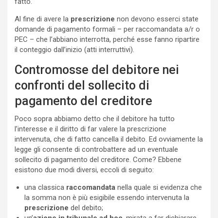
fatto.
Al fine di avere la
prescrizione
non devono esserci state
domande di pagamento formali – per raccomandata a/r o
PEC – che l’abbiano interrotta, perché esse fanno ripartire
il conteggio dall’inizio (atti interruttivi).
Contromosse del debitore nei
confronti del sollecito di
pagamento del creditore
Poco sopra abbiamo detto che il debitore ha tutto
l’interesse e il diritto di far valere la prescrizione
intervenuta, che di fatto cancella il debito. Ed ovviamente la
legge gli consente di controbattere ad un eventuale
sollecito di pagamento del creditore. Come? Ebbene
esistono due modi diversi, eccoli di seguito:
una classica
raccomandata
nella quale si evidenza che
la somma non è più esigibile essendo intervenuta la
prescrizione
del debito;
un’
azione in tribunale ad hoc
, mirata a far dichiarare