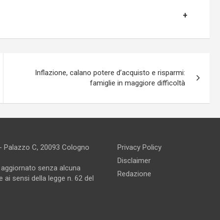
Inflazione, calano potere d’acquisto e risparmi:
famiglie in maggiore difficoltà
 - Palazzo C, 20093 Cologno
Privacy Policy
Disclaimer
e aggiornato senza alcuna
Redazione
 ai sensi della legge n. 62 del