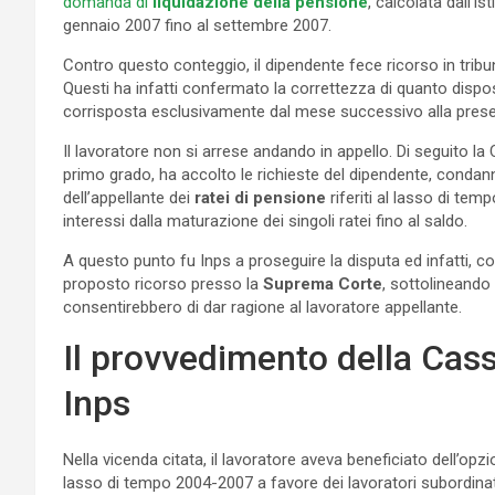
domanda di
liquidazione della pensione
, calcolata dall’i
gennaio 2007 fino al settembre 2007.
Contro questo conteggio, il dipendente fece ricorso in trib
Questi ha infatti confermato la correttezza di quanto disp
corrisposta esclusivamente dal mese successivo alla presen
Il lavoratore non si arrese andando in appello. Di seguito la 
primo grado, ha accolto le richieste del dipendente, condann
dell’appellante dei
ratei di pensione
riferiti al lasso di te
interessi dalla maturazione dei singoli ratei fino al saldo.
A questo punto fu Inps a proseguire la disputa ed infatti, con
proposto ricorso presso la
Suprema Corte
, sottolineando l
consentirebbero di dar ragione al lavoratore appellante.
Il provvedimento della Cass
Inps
Nella vicenda citata, il lavoratore aveva beneficiato dell’opzi
lasso di tempo 2004-2007 a favore dei lavoratori subordinati