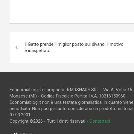
Navigazione
Il Gatto prende il miglior posto sul divano, il motivo
articoli
è inaspettato
Economiablog.it di proprietà di MRSHARE SRL - Via A. Volta 16
Monzese (MI) - Codice Fiscale e Partita I.V.A. 10216150960
Economiablog.it non è una testata giornalistica, in quanto vien
periodicità. Non può pertanto considerarsi un prodotto editoriale
07.03.2001
Copyright ©2026 - Tutti i diritti riservati -
Contattaci