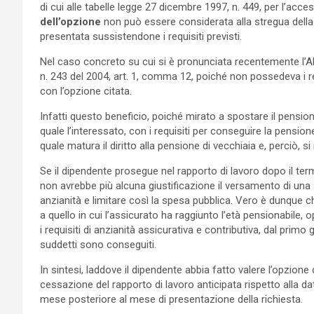
di cui alle tabelle legge 27 dicembre 1997, n. 449, per l’acces
dell’opzione
non può essere considerata alla stregua della 
presentata sussistendone i requisiti previsti.
Nel caso concreto su cui si è pronunciata recentemente l’Alta
n. 243 del 2004, art. 1, comma 12, poiché non possedeva i req
con l’opzione citata.
Infatti questo beneficio, poiché mirato a spostare il pensi
quale l’interessato, con i requisiti per conseguire la pensione
quale matura il diritto alla pensione di vecchiaia e, perciò, si 
Se il dipendente prosegue nel rapporto di lavoro dopo il termi
non avrebbe più alcuna giustificazione il versamento di una s
anzianità e limitare così la spesa pubblica. Vero è dunque c
a quello in cui l’assicurato ha raggiunto l’età pensionabile, 
i requisiti di anzianità assicurativa e contributiva, dal primo
suddetti sono conseguiti.
In sintesi, laddove il dipendente abbia fatto valere l’opzione d
cessazione del rapporto di lavoro anticipata rispetto alla da
mese posteriore al mese di presentazione della richiesta.