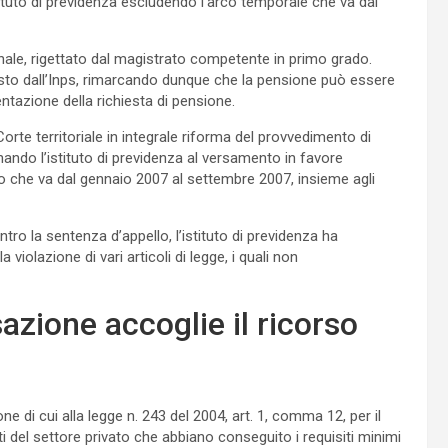
stituto di previdenza escludendo l’arco temporale che va dal
unale, rigettato dal magistrato competente in primo grado.
osto dall’Inps, rimarcando dunque che la pensione può essere
tazione della richiesta di pensione.
Corte territoriale in integrale riforma del provvedimento di
ando l’istituto di previdenza al versamento in favore
mpo che va dal gennaio 2007 al settembre 2007, insieme agli
tro la sentenza d’appello, l’istituto di previdenza ha
a violazione di vari articoli di legge, i quali non
azione accoglie il ricorso
one di cui alla legge n. 243 del 2004, art. 1, comma 12, per il
 del settore privato che abbiano conseguito i requisiti minimi