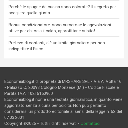
Perché le spugne da cucina sono colorate? Il segreto per
scegliere quella giusta
Bonus condizionatore: sono numerose le agevolazioni
attive per chi odia il caldo, approfittane subito!
Prelievo di contanti, c’è un limite giornaliero per non
indispettire il Fisco
Economiablog.it di proprietà di MRSHARE SRL - Via A. Volta 16
- Palazzo C, 20093 Cologno Monzese (MI) - Codice Fiscale e
Partita I.V.A. 10216150960
Economiablog.it non è una testata giornalistica, in quanto viene
aggiornato senza alcuna periodicità. Non può pertanto
considerarsi un prodotto editoriale ai sensi della legge n. 62 del
07.03.2001
Copyright ©2026 - Tutti i diritti riservati -
Contattaci