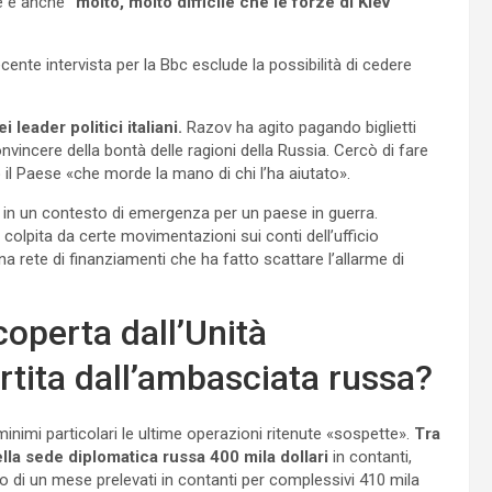
re è anche
“molto, molto difficile che le forze di Kiev
ente intervista per la Bbc esclude la possibilità di cedere
 leader politici italiani.
Razov ha agito pagando biglietti
vincere della bontà delle ragioni della Russia. Cercò di fare
o il Paese «che morde la mano di chi l’ha aiutato».
in un contesto di emergenza per un paese in guerra.
 si colpita da certe movimentazioni sui conti dell’ufficio
rete di finanziamenti che ha fatto scattare l’allarme di
coperta dall’Unità
partita dall’ambasciata russa?
minimi particolari le ultime operazioni ritenute «sospette».
Tra
ella sede diplomatica russa 400 mila dollari
in contanti,
iro di un mese prelevati in contanti per complessivi 410 mila