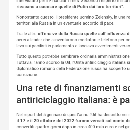
intervistato per il Financial Times. Secondo l’esperto milita
riescano a cacciare quelle di Putin dai loro territori”.
Nonostante questo, il presidente ucraino Zelensky, in una rec
territori alla Russia in un eventuale accordo di pace.
Tra le altre
offensive della Russia quelle sull’influenza dei
aerei a leader che s’inventarono mediatori e telefono per con
leva sui pacifisti in parlamento e lanciava avvertimenti vers
Tutto questo potrebbe sembrare ordinaria amministrazione 
Tuttavia, l’anno scorso la Uif, l’Unità antiriciclaggio italiana
diplomatico romano della Federazione russa ha scoperto una 
corruzione.
Una rete di finanziamenti s
antiriciclaggio italiana: è 
Nel report del 5 gennaio di quest’anno l’Uif ha descritto nei 
il 17 e il 20 ottobre del 2022 furono versati sul conto d
convertiti quattro giorni dopo in circa 400 mila euro e nel g